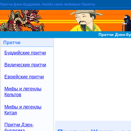
Притчи Дзен-буддизма.
Найди свою любимую Притчу
Притчи Дзен-бу
Притчи
Буддийские притчи
Ведические притчи
Еврейские притчи
Мифы и легенды
Кельтов
Мифы и легенды
Китая
Притчи Дзен-
буддизма