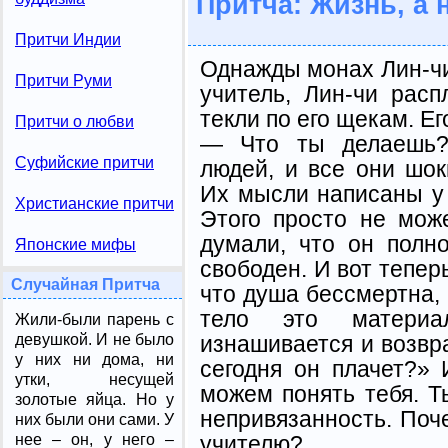
Притча: Жизнь, а 
Притчи Индии
Однажды монах Лин-чи 
Притчи Руми
учитель, Лин-чи расп
текли по его щекам. Е
Притчи о любви
— Что ты делаешь? 
Суфийские притчи
людей, и все они шо
Их мысли написаны у 
Христианские притчи
Этого просто не мож
думали, что он полн
Японские мифы
свободен. И вот теперь
Случайная Притча
что душа бессмертна, 
тело это материал
Жили-были парень с
изнашивается и возвр
девушкой. И не было
у них ни дома, ни
сегодня он плачет?» 
утки, несущей
можем понять тебя. Т
золотые яйца. Но у
непривязанность. Поч
них были они сами. У
учителю?
нее – он, у него –