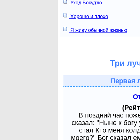
Уход Бокудзю
Хорошо и плохо
Я живу обычной жизнью
Три лу
Первая 
О
(Рейт
В поздний час пож
сказал: "Ныне к богу
стал Кто меня кол
моего?" Бог сказал е