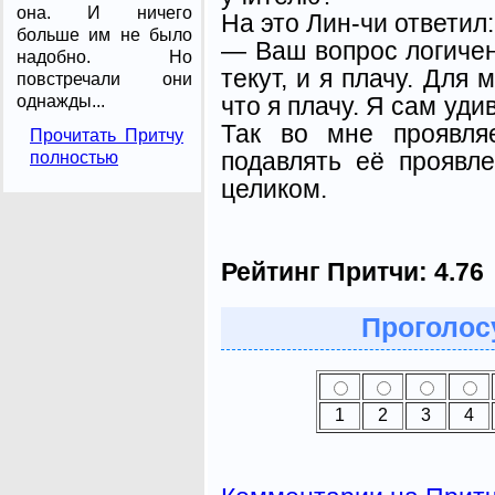
она. И ничего
На это Лин-чи ответил:
больше им не было
— Ваш вопрос логичен
надобно. Но
текут, и я плачу. Для
повстречали они
что я плачу. Я сам уди
однажды...
Так во мне проявля
Прочитать Притчу
подавлять её проявл
полностью
целиком.
Рейтинг Притчи:
4.76
Проголосу
1
2
3
4