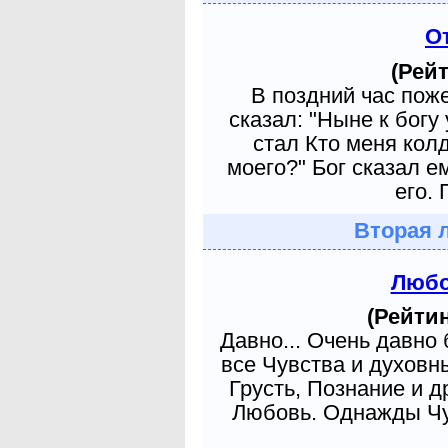
О
(Рейт
В поздний час пож
сказал: "Ныне к богу
стал Кто меня кол
моего?" Бог сказал е
его. 
Вторая 
Любо
(Рейтин
Давно... Очень давно
все Чувства и духовн
Грусть, Познание и д
Любовь. Однажды Чув