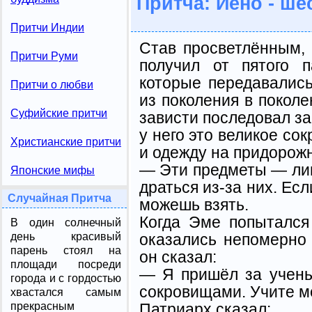
Притча: Йено - ше
Притчи Индии
Став просветлённым,
Притчи Руми
получил от пятого 
которые передавалис
Притчи о любви
из поколения в покол
Суфийские притчи
зависти последовал за
у него это великое со
Христианские притчи
и одежду на придорож
— Эти предметы — ли
Японские мифы
драться из-за них. Есл
Случайная Притча
можешь взять.
Когда Эме попытался
В один солнечный
оказались непомерно
день красивый
парень стоял на
он сказал:
площади посреди
— Я пришёл за учень
города и с гордостью
сокровищами. Учите м
хвастался самым
Патриарх сказал:
прекрасным