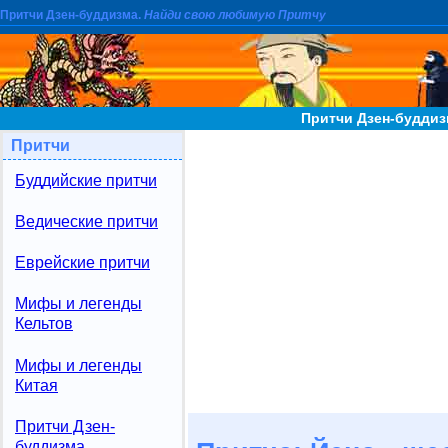
Притчи Дзен-буддизма.
Найди свою любимую Притчу
Притчи Дзен-буддизм
Притчи
Буддийские притчи
Ведические притчи
Еврейские притчи
Мифы и легенды
Кельтов
Мифы и легенды
Китая
Притчи Дзен-
буддизма