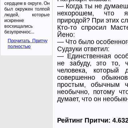
сердцем в округе. Он
— Когда ты не думаеш
был окружен толпой
нехорошем, что я
людей, которые
природой? При этих с
искренне
Кто-то спросил Маст
восхищались
безупречнос...
Йено:
— Что было особенног
Прочитать Притчу
полностью
Судзуки ответил:
— Единственная особ
не забуду, это то, 
человека, который
совершенно обыкно
простым, обычным ч
необычно, потому ч
думает, что он необык
Рейтинг Притчи:
4.63