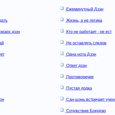
Ежеминутный Дзэн
дать
Жизнь, а не логика
риарх дзэн
Кто не работает - не ест
ай
Не оставлять следов
ует
Одна нота Дзэн
Ответ дзэн
Противоречие
Пустая лодка
сон
Сан-шэнь встречает учен
Сочувствие Бокудзю