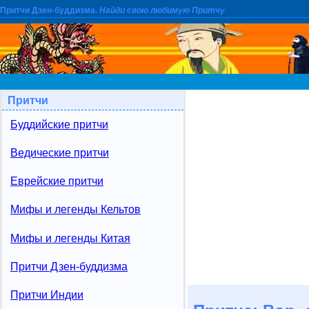
Притчи Дзен-буддизма.
Найди свою любимую Притчу
Притчи
Буддийские притчи
Ведические притчи
Еврейские притчи
Мифы и легенды Кельтов
Мифы и легенды Китая
Притчи Дзен-буддизма
Притчи Индии