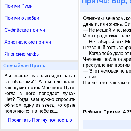
Притча: Вор,
Притчи Руми
Притчи о любви
Однажды вечером, ко
деньги, или жизнь. Си
— Не мешай мне, мож
Суфийские притчи
И он продолжил своё 
— Не забирай всё. Мн
Христианские притчи
Незваный гость забра
— Когда тебе делают 
Японские мифы
Человек поблагодари
преступлении против 
Случайная Притча
— Этот человек не во
Вы знаете, как выглядит закат
за них.
за облаками? А вы слышали,
После того, как зако
как шумит поток Млечного Пути,
когда в него попадает луна?
Нет? Тогда вам нужно спросить
об этом одну из звезд, которые
появляются на небе ка...
Рейтинг Притчи:
4.7
Прочитать Притчу полностью