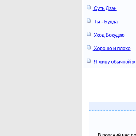
Суть Дзэн
Ты - Будда
Уход Бокудзю
Хорошо и плохо
Я живу обычной ж
В поздний час п