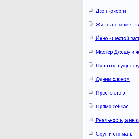
Дзэн кочерги
Жизнь не может ж
Йено - шестой пат
Мастер Джошу и ч
Ничто не существ
Одним словом
Просто стою
Прямо сейчас
Реальность, а не 
Сеун и его мать