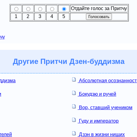
Отдайте голос за Притчу
1
2
3
4
5
чу
Другие
Притчи Дзен-буддизма
ддизма
Абсолютная осознанност
и
Бокудзю и ручей
Вор, ставший учеником
Гуду и император
телей
Дзэн в жизни нищих