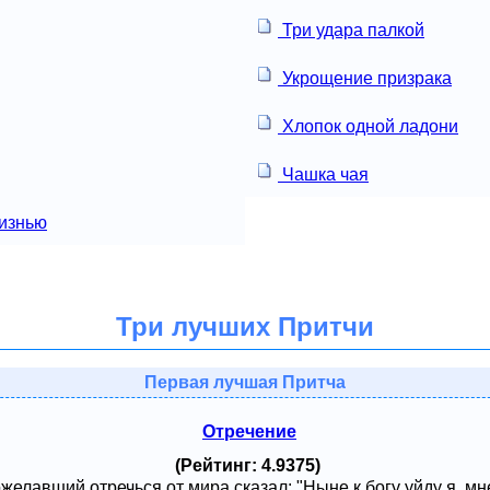
Три удара палкой
Укрощение призрака
Хлопок одной ладони
Чашка чая
изнью
Три лучших Притчи
Первая лучшая Притча
Отречение
(Рейтинг: 4.9375)
ожелавший отречься от мира сказал: "Ныне к богу уйду я, м