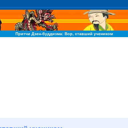
Притчи Дзен-буддизма: Вор, ставший учеником