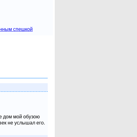
енным спешкой
не дом мой обузою
век не услышал его.