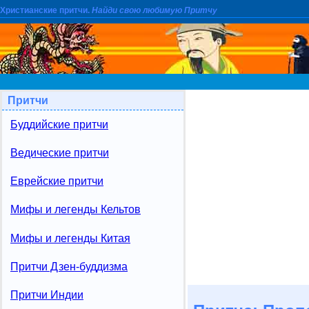
Христианские притчи.
Найди свою любимую Притчу
Притчи
Буддийские притчи
Ведические притчи
Еврейские притчи
Мифы и легенды Кельтов
Мифы и легенды Китая
Притчи Дзен-буддизма
Притчи Индии