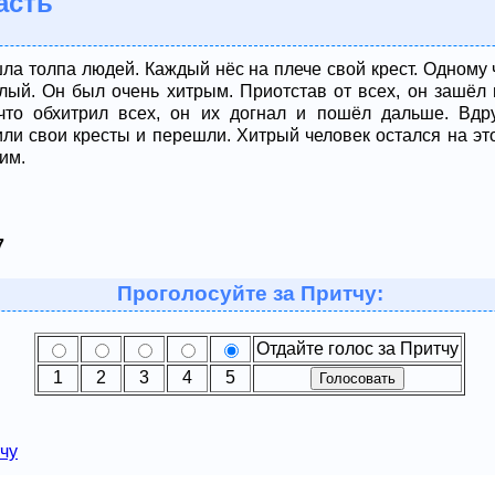
асть
а толпа людей. Каждый нёс на плече свой крест. Одному ч
ёлый. Он был очень хитрым. Приотстав от всех, он зашёл 
 что обхитрил всех, он их догнал и пошёл дальше. Вдр
ли свои кресты и перешли. Хитрый человек остался на этой
им.
7
Проголосуйте за Притчу:
Отдайте голос за Притчу
1
2
3
4
5
чу