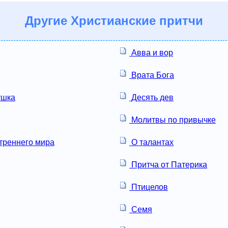
Другие
Христианские притчи
Авва и вор
Врата Бога
ушка
Десять дев
Молитвы по привычке
треннего мира
О талантах
Притча от Патерика
Птицелов
Семя