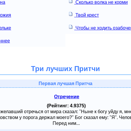
ена
Сколько волка не корми
Божия
Твой крест
ельке
Чтобы не ходить озабоч
ннее
Три лучших Притчи
Первая лучшая Притча
Отречение
(Рейтинг: 4.9375)
ожелавший отречься от мира сказал: "Ныне к богу уйду я, м
овством у порога держал моего?" Бог сказал ему: "Я". Чело
Перед ним...