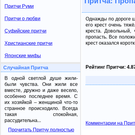
Притча: Проп
Притчи Руми
Притчи о любви
Однажды по дороге шл
его крест очень тяж
креста. Довольный,
Суфийские притчи
пропасть. Все положи
крест оказался коротк
Христианские притчи
Японские мифы
Рейтинг Притчи:
4.8
Случайная Притча
В одной светлой душе жили-
были чувства. Они жили все
вместе, дружно и даже весело,
особенно последнее время. С
их хозяйкой – женщиной что-то
странное происходило. Всегда
такая спокойная,
рассудительна...
Комментарии на Прит
Прочитать Притчу полностью