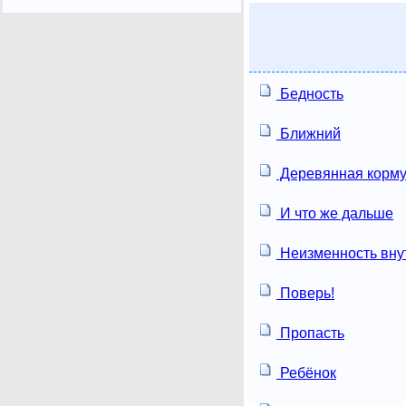
Бедность
Ближний
Деревянная корм
И что же дальше
Неизменность вну
Поверь!
Пропасть
Ребёнок