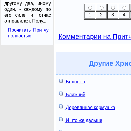
другому два, иному
один, - каждому по
1
2
3
4
его силе; и тотчас
отправился. Полу...
Прочитать Притчу
Комментарии на Прит
полностью
Другие
Хрис
Бедность
Ближний
Деревянная кормушка
И что же дальше