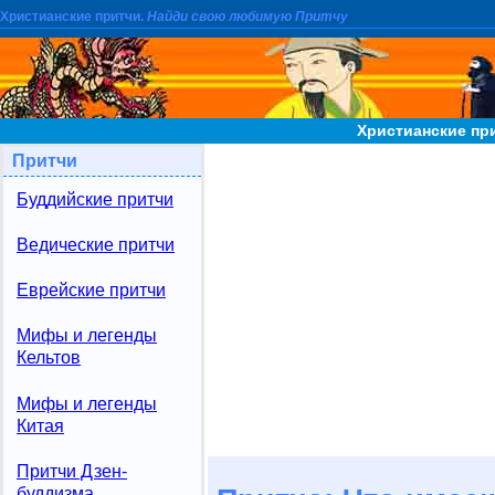
Христианские притчи.
Найди свою любимую Притчу
Христианские пр
Притчи
Буддийские притчи
Ведические притчи
Еврейские притчи
Мифы и легенды
Кельтов
Мифы и легенды
Китая
Притчи Дзен-
буддизма