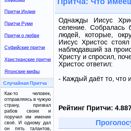
Притча: Что имее
Притчи Индии
Однажды Иисус Хрис
Притчи Руми
селение. Собралась 
людей, которые, окр
Притчи о любви
Иисус Христос стоял
Суфийские притчи
наблюдавший за прои
Христу и спросил, поче
Христианские притчи
Христос ответил:
Японские мифы
- Каждый даёт то, что 
Случайная Притча
Как-то человек,
отправляясь в чужую
страну, призвал
Рейтинг Притчи:
4.88
рабов своих и
поручил им имение
Проголосу
своё. И одному дал
он пять талантов,