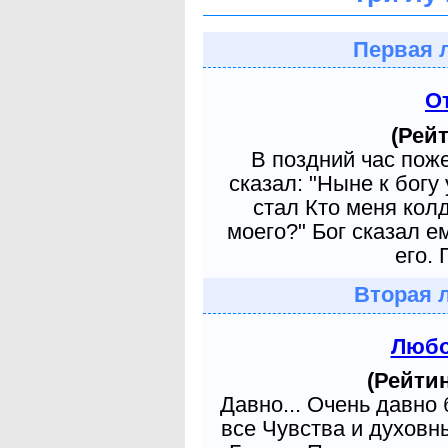
Первая 
О
(Рейт
В поздний час пож
сказал: "Ныне к богу
стал Кто меня кол
моего?" Бог сказал е
его. 
Вторая 
Любо
(Рейтин
Давно... Очень давно
все Чувства и духовн