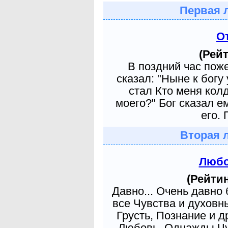
Первая 
О
(Рейт
В поздний час пож
сказал: "Ныне к богу
стал Кто меня кол
моего?" Бог сказал е
его. 
Вторая 
Любо
(Рейтин
Давно... Очень давно
все Чувства и духовн
Грусть, Познание и д
Любовь. Однажды Чув