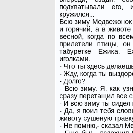
подхватывали его, 
кружился...
Всю зиму Медвежонок 
и горячий, а в животе
весной, когда по все
прилетели птицы, он
табуретке Ежика. 
иголками.
- Что ты здесь делаеш
- Жду, когда ты выздор
- Долго?
- Всю зиму. Я, как уз
сразу перетащил все св
- И всю зиму ты сидел
- Да, я поил тебя ело
животу сушеную травку
- Не помню,- сказал М
- Еще бы! - вздохнул 