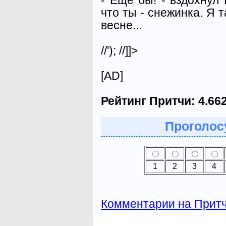
что ты - снежинка. Я т
весне...
//'); //]]>
[AD]
Рейтинг Притчи:
4.66
Проголосу
1
2
3
4
Комментарии на Прит