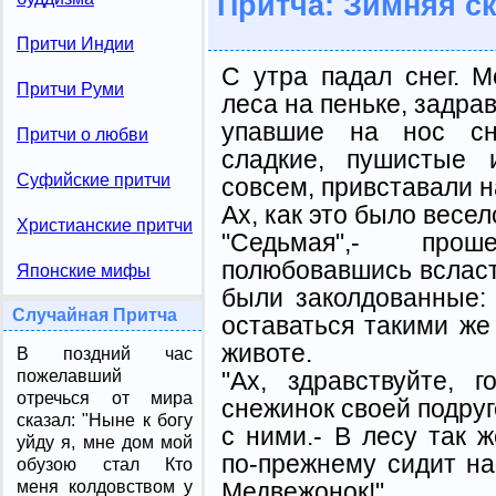
Притча: Зимняя ск
Притчи Индии
С утра падал снег. 
Притчи Руми
леса на пеньке, задрав
упавшие на нос сн
Притчи о любви
сладкие, пушистые 
Суфийские притчи
совсем, привставали н
Ах, как это было весел
Христианские притчи
"Седьмая",- про
полюбовавшись всласт
Японские мифы
были заколдованные:
Случайная Притча
оставаться такими ж
животе.
В поздний час
"Ах, здравствуйте, 
пожелавший
отречься от мира
снежинок своей подруг
сказал: "Ныне к богу
с ними.- В лесу так 
уйду я, мне дом мой
по-прежнему сидит на
обузою стал Кто
Медвежонок!"
меня колдовством у