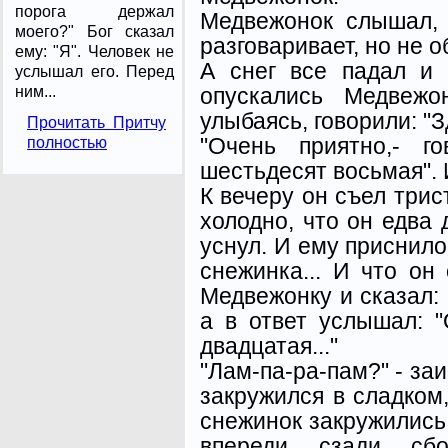
порога держал
Медвежонок слышал, 
моего?" Бог сказал
разговаривает, но не 
ему: "Я". Человек не
А снег все падал и
услышал его. Перед
опускались Медвежо
ним...
улыбаясь, говорили: "
Прочитать Притчу
"Очень приятно,- г
полностью
шестьдесят восьмая". 
К вечеру он съел трис
холодно, что он едва 
уснул. И ему приснилос
снежинка... И что он
Медвежонку и сказал: 
а в ответ услышал: "
двадцатая..."
"Лам-па-ра-пам?" - за
закружился в сладком
снежинок закружились
впереди, сзади, сб