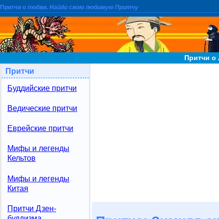
Притчи о любви.
Найди свою любимую Притчу
Притчи о 
Притчи
Буддийские притчи
Ведические притчи
Еврейские притчи
Мифы и легенды
Кельтов
Мифы и легенды
Китая
Притчи Дзен-
буддизма