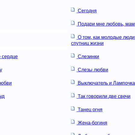
Сегодня
Подари мне любовь, мам
О том, как молодые люди
спутниц жизни
 сердце
Слезинки
у
Слезы любви
любви
Выключатель и Лампочка
уд
Так говорили две свечи
Танец огня
Жена-богиня