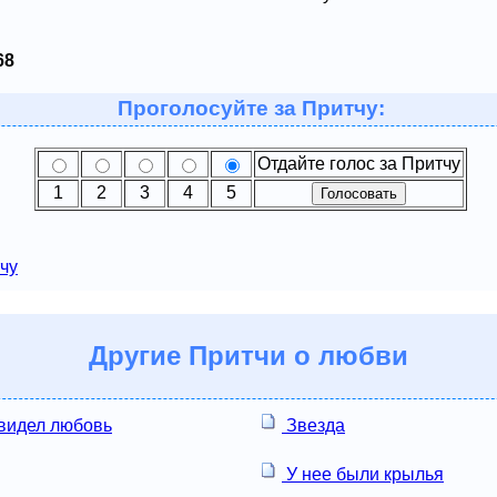
68
Проголосуйте за Притчу:
Отдайте голос за Притчу
1
2
3
4
5
чу
Другие
Притчи о любви
 видел любовь
Звезда
У нее были крылья