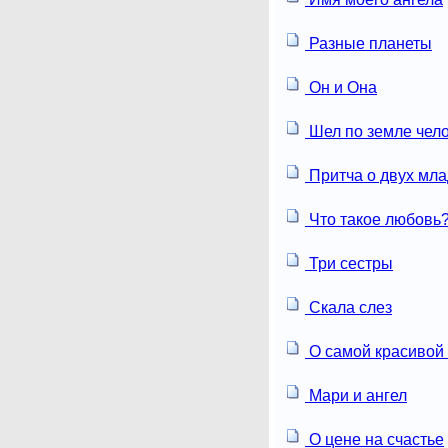
Разные планеты
Он и Она
Шел по земле чел
Притча о двух мл
Что такое любовь
Три сестры
Скала слез
О самой красивой
Мари и ангел
О цене на счастье