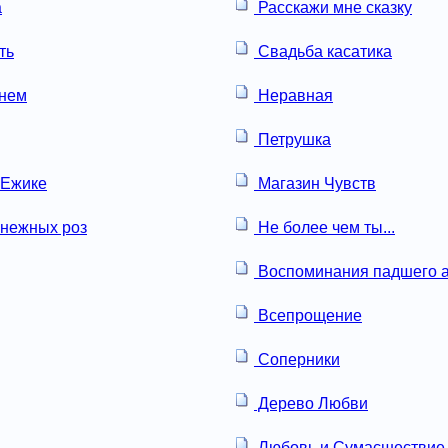
а
Расскажи мне сказку
ть
Свадьба касатика
онем
Неравная
Петрушка
 Ежике
Магазин Чувств
нежных роз
Не более чем ты...
Воспоминания падшего а
Всепрощение
Соперники
Дерево Любви
Любовь и Сумасшествие