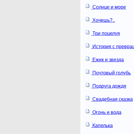
Солнце и море
Хочешь?..
Три поцелуя
История с превр
Ежик и звезда
Почтовый голубь
Подруга дождя
Свадебная сказка
Огонь и вода
Капелька