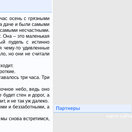
йчас осень с грязными
на даче и были самыми
и самыми несчастными.
г. Она – это маленькая
ый пудель с истинно
я чему-то удивленные
ало, но они не считали
ходит.
ороткие.
тавалось три часа. Три
ночное небо, ведь оно
 будет стен и дорог, а
т, и не так уж далеко.
ыми и беззаботными, а
Партнеры
карта сайта
и мы снова встретимся,