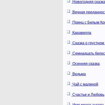
Новогодняя сказк
Вечная преданнос
Принц с Белым К
Каравелла
Сказка о грустном
Семнадцать белос
Осенняя сказка
Ведьма
Чай с малиной
Счастье и Любовь
Имя моего ангела