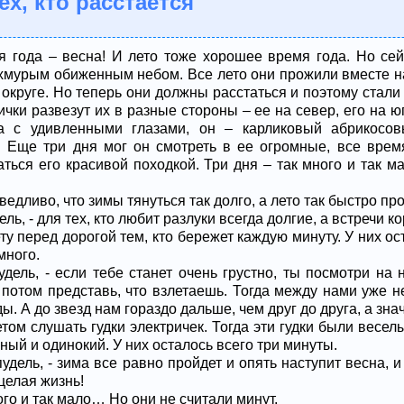
ех, кто расстается
я года – весна! И лето тоже хорошее время года. Но се
 хмурым обиженным небом. Все лето они прожили вместе 
 округе. Но теперь они должны расстаться и поэтому стал
ички развезут их в разные стороны – ее на север, его на ю
а с удивленными глазами, он – карликовый абрикосов
. Еще три дня мог он смотреть в ее огромные, все врем
аться его красивой походкой. Три дня – так много и так м
ведливо, что зимы тянуться так долго, а лето так быстро про
ель, - для тех, кто любит разлуки всегда долгие, а встречи к
ту перед дорогой тем, кто бережет каждую минуту. У них ос
много.
удель, - если тебе станет очень грустно, ты посмотри на 
 потом представь, что взлетаешь. Тогда между нами уже не
ы. А до звезд нам гораздо дальше, чем друг до друга, а значи
том слушать гудки электричек. Тогда эти гудки были весел
ный и одинокий. У них осталось всего три минуты.
пудель, - зима все равно пройдет и опять наступит весна, 
целая жизнь!
ого и так мало… Но они не считали минут.