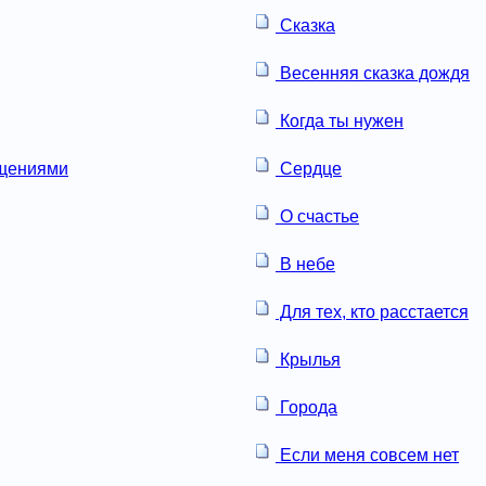
Сказка
Весенняя сказка дождя
Когда ты нужен
ащениями
Сердце
О счастье
В небе
Для тех, кто расстается
Крылья
Города
Если меня совсем нет