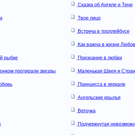
Сказка об Ангеле и Тени
к
Твое лицо
Встреча в троллейбусе
Как важна в жизни Любо
ой рыбке
Признание в любви
онком протирали звезды
Маленькая Швея и Стран
юбовь
Принцесса в зеркале
Ангельские крылья
Веточка
е
Подчеркнутая невозможн