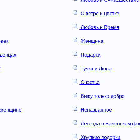
О ветре и цветке
Любовь и Время
овек
Женщина
аденцах
Подарки
?
Тучка и Дюна
Счастье
Вижу только добро
 женщине
Неназванное
Легенда о маленьком ф
Хрупкие подарки