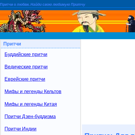
Притчи о любви.
Найди свою любимую Притчу
Притчи
Буддийские притчи
Ведические притчи
Еврейские притчи
Мифы и легенды Кельтов
Мифы и легенды Китая
Притчи Дзен-буддизма
Притчи Индии