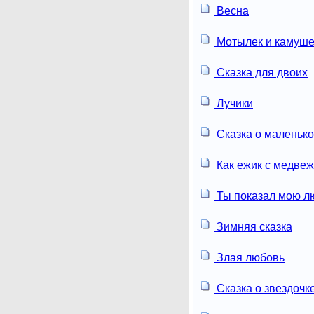
Весна
Мотылек и камуше
Сказка для двоих
Лучики
Сказка о маленьк
Как ежик с медвеж
Ты показал мою л
Зимняя сказка
Злая любовь
Сказка о звездочк