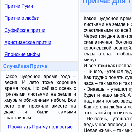
Притча: Для т
Притчи Руми
Притчи о любви
Какое чудесное врем
листьями на земле и
счастливыми во всей
Суфийские притчи
Через три дня электр
симпатичная болонк
Христианские притчи
королевской осанкой
глаза, а она – любов
Японские мифы
минут.
И все-таки как неспра
Случайная Притча
- Ничего, - утешал пуд
Какое чудесное время года –
Как трудно понять суе
весна! И лето тоже хорошее
часа – так мало и так 
время года. Но сейчас осень с
- Знаешь, - утешал п
грязными листьями на земле и
будет и надо мной. А
хмурым обиженным небом. Все
над нами только звезд
лето они прожили вместе на
Как же они любили ле
даче и были самыми
этот такой пронзитель
счастливым...
- Не плачь, - утешал 
ведь у нас впереди – 
Прочитать Притчу полностью
Целая жизнь – так мн