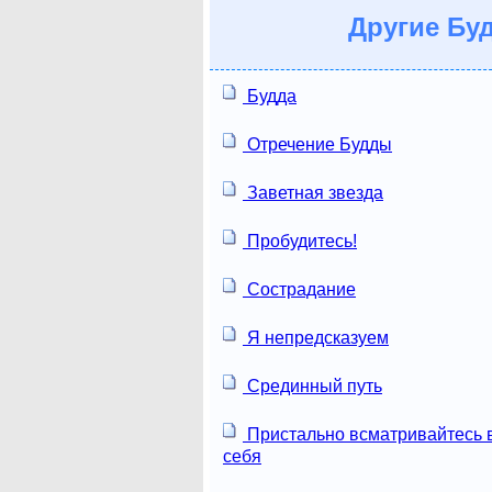
Другие
Буд
Будда
Отречение Будды
Заветная звезда
Пробудитесь!
Сострадание
Я непредсказуем
Срединный путь
Пристально всматривайтесь 
себя