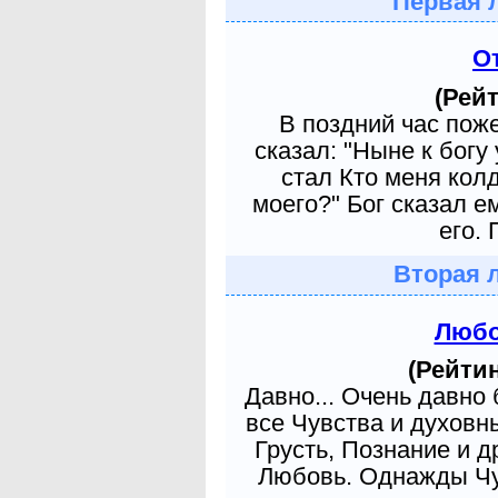
Первая 
О
(Рейт
В поздний час пож
сказал: "Ныне к богу
стал Кто меня кол
моего?" Бог сказал е
его. 
Вторая 
Любо
(Рейтин
Давно... Очень давно
все Чувства и духовн
Грусть, Познание и д
Любовь. Однажды Чув