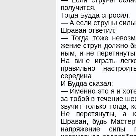
получится.
Тогда Будда спросил:
— А если струны сильн
Шраван ответил:
— Тогда тоже невозм
жение струн должно б
ным, и не перетянуты
На вине играть легк
правиль­но настрои
середина.
И Будда сказал:
— Именно это я и хоте
за тобой в течение ше
звучит только тогда, 
Не перетянуты, а к
Шраван, будь Мастер
напряжение сипы 