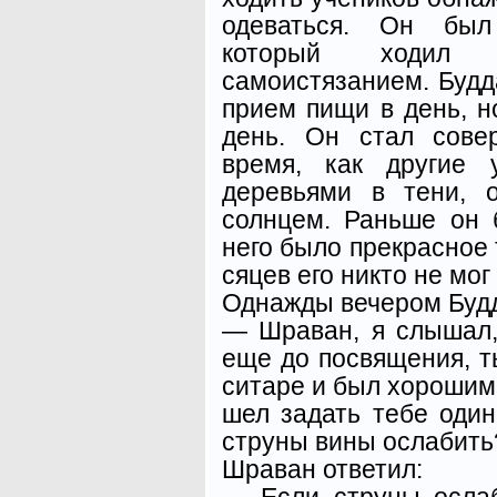
одеваться. Он был
который ходил
самоистязанием. Будд
прием пищи в день, н
день. Он стал сове
время, как другие 
деревьями в тени, 
солнцем. Раньше он 
него было прекрасное 
сяцев его никто не мог
Однажды вечером Будда
— Шраван, я слышал,
еще до посвящения, т
ситаре и был хорошим
шел задать тебе один
стру­ны вины ослабить
Шраван ответил:
— Если струны ослаб