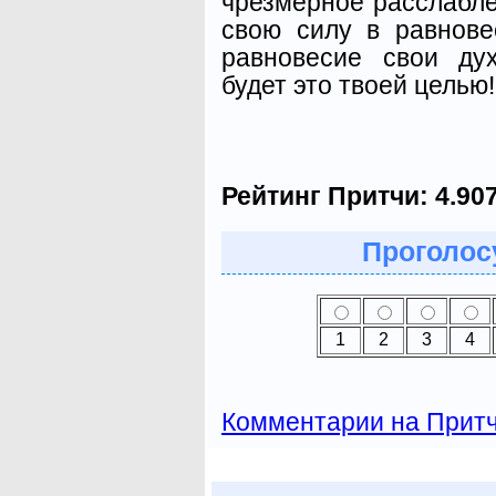
чрезмерное расслабле
свою силу в равнове
равновесие свои ду
будет это твоей целью!
Рейтинг Притчи:
4.90
Проголосу
1
2
3
4
Комментарии на Прит