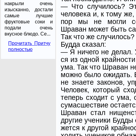
накрыли очень
— Что случилось? Эт
изысканно, достали
человека и, к тому же,
самые лучшие
пор мы не могли се
фруктовые соки и
Шраван может быть са
подали очень
вкусное блюдо. Се...
Так что же случилось?
Будда сказал:
Прочитать Притчу
полностью
— Я ничего не делал.
ся из одной крайности
ума. Так что Шраван не
можно было ожидать. 
не знаете законов, у
Че­ловек, который схо
теперь сходит с ума, 
сумасше­ствие остаетс
Шраван стал нищенс
другие ученики Будды 
жется к другой крайно
ходить учеников обна