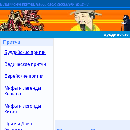
Буддийские притчи.
Найди свою любимую Притчу
Буддийские 
Притчи
Буддийские притчи
Ведические притчи
Еврейские притчи
Мифы и легенды
Кельтов
Мифы и легенды
Китая
Притчи Дзен-
буддизма