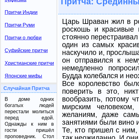
Притча: Срединны
Притчи Индии
Царь Шраван жил в р
Притчи Руми
роскошь и красивые 
стоянно перестраивал 
Притчи о любви
один из самых краси
Суфийские притчи
наскучило и, прослыша
он отправился к нем
Христианские притчи
немедлен­но попроси
Будда колебал­ся и нео
Японские мифы
Все королевство был
Случайная Притча
поверить в это, ник
вообра­зить, потому 
В доме одних
мирским человеком,
богатых людей
перестали молиться
желаниям, даже сам
перед едой.
занятиями были вино 
Однажды к ним в
Те, кто пришел с ним,
гости пришёл
так неожиданно. И они
проповедник. Стол