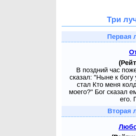
Три лу
Первая 
О
(Рейт
В поздний час пож
сказал: "Ныне к богу
стал Кто меня кол
моего?" Бог сказал е
его. 
Вторая 
Любо