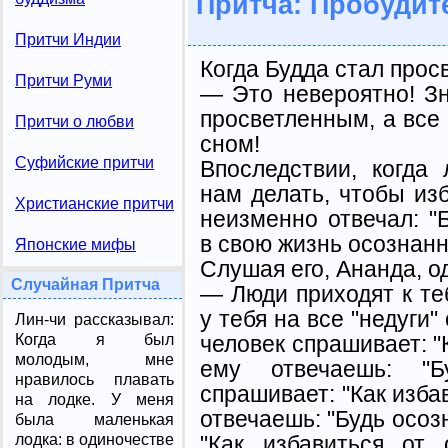
Притча: Пробудит
Притчи Индии
Когда Будда стал прос
Притчи Руми
— Это невероятно! Зн
просветленным, а все
Притчи о любви
сном!
Суфийские притчи
Впоследствии, когда
нам делать, чтобы изб
Христианские притчи
неизменно отвечал: "
в свою жизнь осознанн
Японские мифы
Слушая его, Ананда, од
Случайная Притча
— Люди приходят к те
у тебя на все "недуги"
Лин-чи рассказывал:
человек спрашивает: "К
Когда я был
молодым, мне
ему отвечаешь: "Бу
нравилось плавать
спрашивает: "Как изба
на лодке. У меня
отвечаешь: "Будь осоз
была маленькая
"Как избавиться от
лодка: в одиночестве