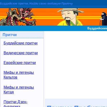
Буддийские притчи.
Найди свою любимую Притчу
Буддийские
Притчи
Буддийские притчи
Ведические притчи
Еврейские притчи
Мифы и легенды
Кельтов
Мифы и легенды
Китая
Притчи Дзен-
буддизма