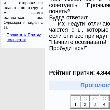
я отправлялся
советуешь: "Проявл
плавать по озеру и
понять?
мог часами
Будда ответил:
оставаться там.
— Их недуги отличают
Однажды я сидел с
за...
чаются сны, которы
если они все при идут 
Прочитать Притчу
полностью
"Нач­ните осознавать!
Пробудитесь!"
Рейтинг Притчи:
4.84
Проголосу
1
2
3
4