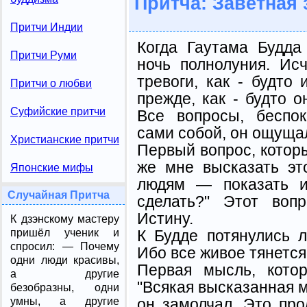
Притча: Заветная 
Притчи Индии
Когда Гаутама Будда
Притчи Руми
ночь полнолуния. Исч
тре­воги, как - будто
Притчи о любви
прежде, как - будто о
Суфийские притчи
Все вопросы, беспо
сами собой, он ощу­ща
Христианские притчи
Первый вопрос, которы
же мне высказать эт
Японские мифы
людям — показать и
Случайная Притча
сделать?" Этот воп
Истину.
К дзэнскому мастеру
К Будде потянулись 
пришёл ученик и
спросил: — Почему
Ибо все живое тянется 
одни люди красивы,
Первая мысль, котор
а другие
"Всякая высказанная м
безобразны, одни
он замолчал. Это про
умны, а другие