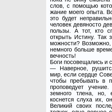
слов, с помощью кот
жание моего опыта. Во
это будет неправильн
человек девяносто дев
пользы. А тот, кто 
открыть Истину. Так 
можности? Возможно, 
немного больше време
вечность!
Боги посовещались и с
— Наверное, рушитс
мир, если сердце Сове
чтобы пребывать в п
про­поведует учение
земного тле­на, но,
коснется слуха их, о
Великий своих после
толчок, одно верное 