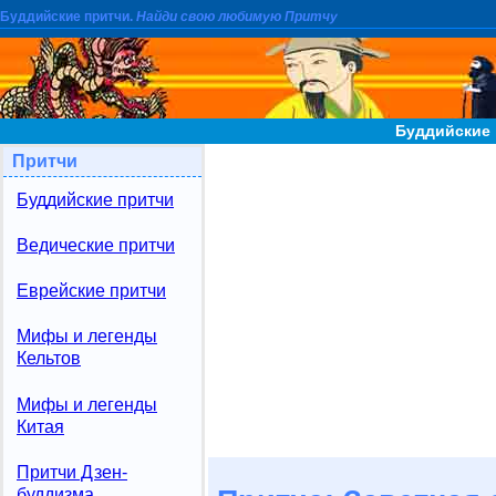
Буддийские притчи.
Найди свою любимую Притчу
Буддийские 
Притчи
Буддийские притчи
Ведические притчи
Еврейские притчи
Мифы и легенды
Кельтов
Мифы и легенды
Китая
Притчи Дзен-
буддизма