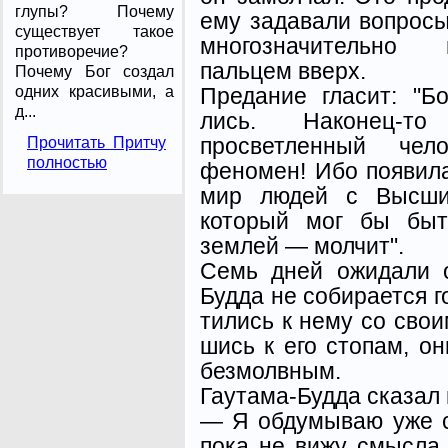
глупы? Почему
ему задавали вопросы
существует такое
много­значительно
противоречие?
пальцем вверх.
Почему Бог создал
Предание гласит: "Б
одних красивыми, а
д...
лись. Наконец-т
просветленный чел
Прочитать Притчу
полностью
феномен! Ибо появил
мир людей с Высшим
который мог бы бы
землей — молчит".
Семь дней ожидали 
Будда не собирается го
тились к нему со сво
шись к его стопам, он
безмолвным.
Гаутама-Будда сказал 
— Я обдумываю уже с
пока не вижу смысла 