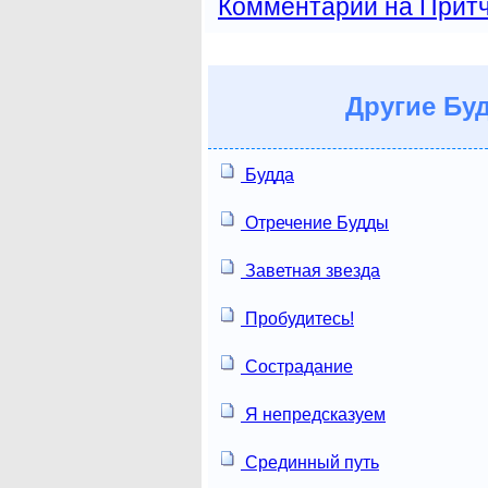
Комментарии на Прит
Другие
Буд
Будда
Отречение Будды
Заветная звезда
Пробудитесь!
Сострадание
Я непредсказуем
Срединный путь