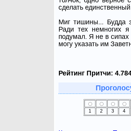
сделать единствен­ный
Миг тишины... Будда 
Ради тех немногих я
подумал. Я не в сипах
могу указать им Завет
Рейтинг Притчи:
4.78
Проголосу
1
2
3
4