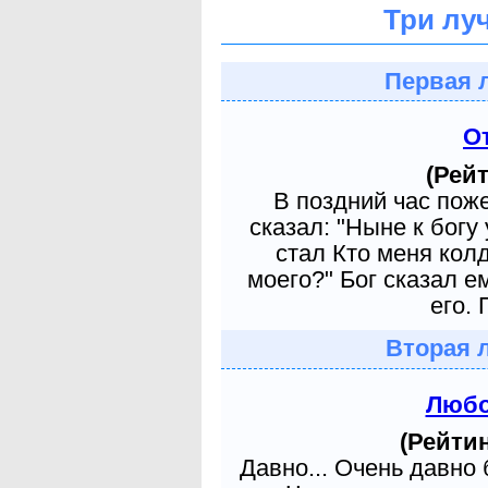
Три лу
Первая 
О
(Рейт
В поздний час пож
сказал: "Ныне к богу
стал Кто меня кол
моего?" Бог сказал е
его. 
Вторая 
Любо
(Рейтин
Давно... Очень давно