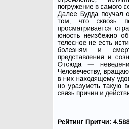
погружение в самого с
Далее Будда поучал о
том, что сквозь п
просматри­вается стр
юность неиз­бежно об
телесное не есть ист
болезням и смер
представления и соз
Отсюда — неведение
Человечеству, вращаю
в них находящему удов
но уразуметь такую в
связь причин и действ
Рейтинг Притчи:
4.58