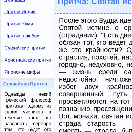
Притча: Святая и
Притчи Индии
После этого Будда иде
Притчи Руми
Святой истине о ср
(страдании): "Есть две
Притчи о любви
обязан тот, кто ведет 
Суфийские притчи
же это крайности? 
страстия, похотей, на
Христианские притчи
городно, недуховно, н
— жизнь среди само
Японские мифы
недостойно, ничтож
Случайная Притча
избег двух крайн
совершенный пут
Однажды некий
просветляются, на тот 
греческий философ
приказал одному из
познанию, просвящению
своих учеников в
Вот, монахи, святая и
течение трёх лет
страда, старость — 
раздавать серебро
смерть — страда, б
тем, кто будет его