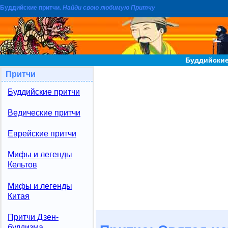
Буддийские притчи.
Найди свою любимую Притчу
Буддийские
Притчи
Буддийские притчи
Ведические притчи
Еврейские притчи
Мифы и легенды
Кельтов
Мифы и легенды
Китая
Притчи Дзен-
буддизма