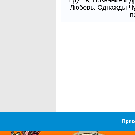
Грусть, Познание и д
Любовь. Однажды Чув
п
Прик