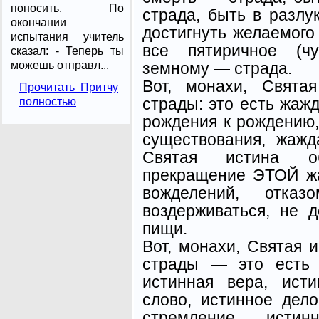
поносить. По
страда, быть в разл
окончании
до­стигнуть желаемог
испытания учитель
все пятиричное (чу
сказал: - Теперь ты
земному — страда.
можешь отправл...
Вот, монахи, Свята
Прочитать Притчу
страды: это есть жаж
полностью
рождения к рождению,
существования, жажд
Святая истина о
прекращение ЭТОЙ ж
вожделений, отка
воздерживаться, не 
пищи.
Вот, монахи, Святая 
страды — это есть с
истинная вера, исти
слово, истинное дело
стремление, истин