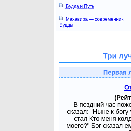
Будда и Путь
Махавира — современник
Будды
Три лу
Первая 
О
(Рейт
В поздний час пож
сказал: "Ныне к богу
стал Кто меня кол
моего?" Бог сказал е