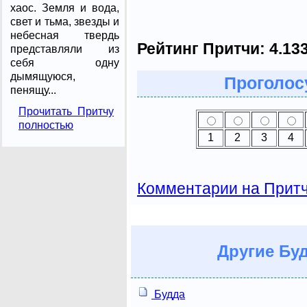
хаос. Земля и вода,
свет и тьма, звезды и
небесная твердь
Рейтинг Притчи:
4.13
представляли из
себя одну
дымящуюся,
Проголосу
пенящу...
Прочитать Притчу
полностью
1
2
3
4
Комментарии на Прит
Другие
Буд
Будда