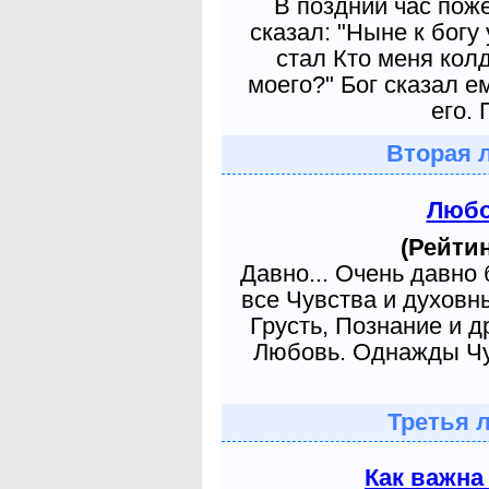
В поздний час пож
сказал: "Ныне к богу
стал Кто меня кол
моего?" Бог сказал е
его. 
Вторая 
Любо
(Рейтин
Давно... Очень давно
все Чувства и духовн
Грусть, Познание и д
Любовь. Однажды Чув
Третья 
Как важна