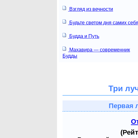
Взгляд из вечности
Будьте светом дня самих себя
Будда и Путь
Махавира — современник
Будды
Три лу
Первая 
О
(Рейт