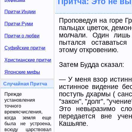
Притча: Это не в
Притчи Индии
Проповедуя на горе Гр
Притчи Руми
пальцах цветок, демон
молчали. Один лишь
Притчи о любви
пы­тался оставатьс
Суфийские притчи
этому от­кровению.
Христианские притчи
Затем Будда сказал:
Японские мифы
— У меня взор истинно
Случайная Притча
истинное видение бе
поступь дхармы ( санс
Прежде
"закон", "долг", "учение
установления
точного
Это невыразимо сло
времясчисления,
передается вне уче
когда земля еще
Кашьяпе.
была не устроена,
всюду царствовал