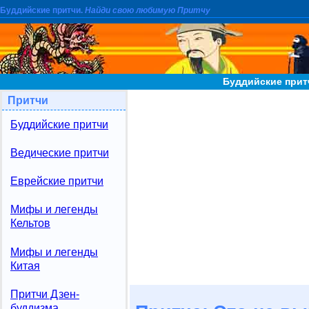
Буддийские притчи.
Найди свою любимую Притчу
Буддийские прит
Притчи
Буддийские притчи
Ведические притчи
Еврейские притчи
Мифы и легенды
Кельтов
Мифы и легенды
Китая
Притчи Дзен-
буддизма