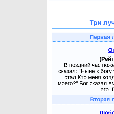
Три лу
Первая 
О
(Рейт
В поздний час пож
сказал: "Ныне к богу
стал Кто меня кол
моего?" Бог сказал е
его. 
Вторая 
Любо