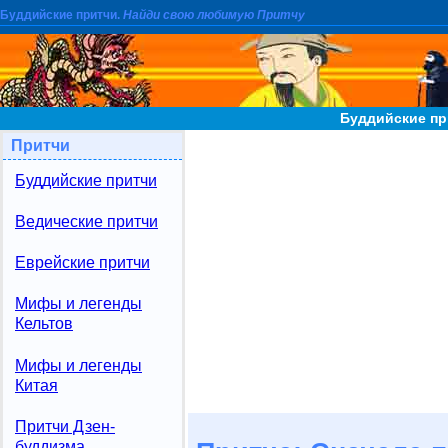
Буддийские притчи.
Найди свою любимую Притчу
Буддийские пр
Притчи
Буддийские притчи
Ведические притчи
Еврейские притчи
Мифы и легенды
Кельтов
Мифы и легенды
Китая
Притчи Дзен-
буддизма