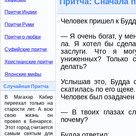
Притча: Сначала 
Притчи Индии
Человек пришел к Будд
Притчи Руми
— Я очень богат, у ме
Притчи о любви
ла. Я хотел бы сдела
Суфийские притчи
зас­луги. Что я мо
униженных? Только 
Христианские притчи
делать?
Японские мифы
Услышав это, Будда 
Случайная Притча
скатилась по его щеке.
Человек был озадачен 
В Магахар Кабир
переехал только на
старости лет. А всю
— В твоих глазах сл
свою жизнь он
почему?
провел в Бенаресе.
Этот город считается
Будда ответил:
самым святым для