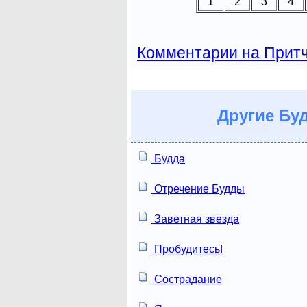
1
2
3
4
Комментарии на Прит
Другие
Буд
Будда
Отречение Будды
Заветная звезда
Пробудитесь!
Сострадание