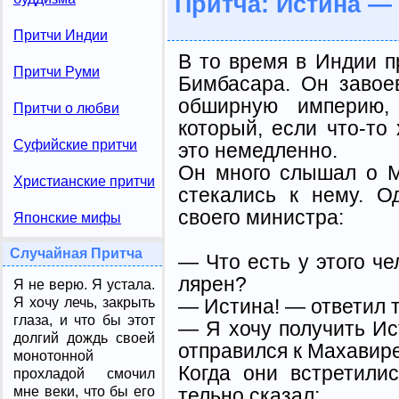
Притча: Истина —
Притчи Индии
В то время в Индии 
Притчи Руми
Бимбасара. Он завое
об­ширную империю,
Притчи о любви
который, если что-то
Суфийские притчи
это немед­ленно.
Он много слышал о М
Христианские притчи
стекались к нему. 
свое­го министра:
Японские мифы
Случайная Притча
— Что есть у этого че
лярен?
Я не верю. Я устала.
— Истина! — ответил т
Я хочу лечь, закрыть
глаза, и что бы этот
— Я хочу получить Ис
долгий дождь своей
отправился к Махавире
монотонной
Когда они встретили
прохладой смочил
тельно сказал:
мне веки, что бы его