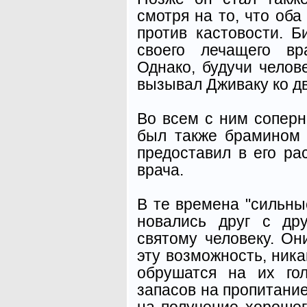
смотря на то, что об
про­тив кастовости. 
своего лечащего вр
Однако, буду­чи чело
вызывал Джи­ваку ко д
Во всем с ним сопер
был также брамином
предоставил в его ра
врача.
В те времена "сильны
новались друг с др
святому человеку. Он
эту возмож­ность, ник
обрушатся на их го
запасов на пропи­тани
на получение хо­роше