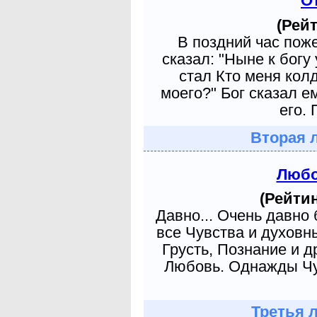
О
(Рейт
В поздний час пож
сказал: "Ныне к богу
стал Кто меня кол
моего?" Бог сказал е
его. 
Вторая 
Любо
(Рейтин
Давно... Очень давно
все Чувства и духовн
Грусть, Познание и д
Любовь. Однажды Чув
Третья 