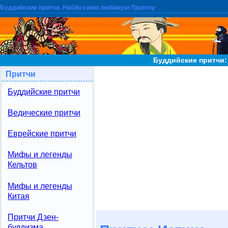
Буддийские притчи.
Найди свою любимую Притчу
Буддийские притчи:
Притчи
Буддийские притчи
Ведические притчи
Еврейские притчи
Мифы и легенды
Кельтов
Мифы и легенды
Китая
Притчи Дзен-
буддизма