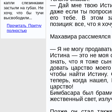
капли слезинками
— Дай мне твою Исти
застыли на губах. Не
даже если ты попроси
хочу, что бы тучи
его тебе. В этом з
высвободили...
позиция: все, что я хоч
Прочитать Притчу
полностью
Махавира рассмеялся 
— Я не могу продавать 
Истина — это не моя 
знать, что я тоже сы
довать царство моего 
что­бы найти Истину.
теперь, когда нашел,
царство!
Бимбасара был брами
жественный свет, изл
Позже он стал такж