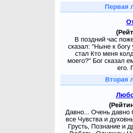
Первая 
О
(Рейт
В поздний час пож
сказал: "Ныне к богу
стал Кто меня кол
моего?" Бог сказал е
его. 
Вторая 
Любо
(Рейтин
Давно... Очень давно
все Чувства и духовн
Грусть, Познание и д