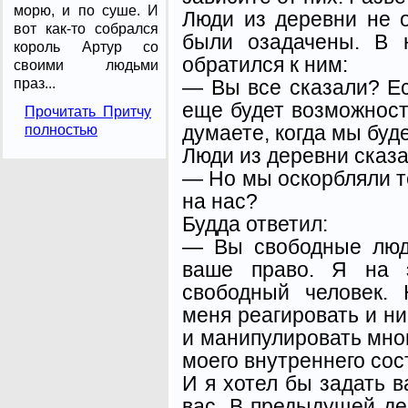
морю, и по суше. И
Люди из деревни не 
вот как-то собрался
были озадачены. В 
король Артур со
обра­тился к ним:
своими людьми
— Вы все сказали? Ес
праз...
еще будет возможност
Прочитать Притчу
думаете, когда мы буд
полностью
Люди из деревни сказа
— Но мы оскорбляли те
на нас?
Будда ответил:
— Вы свободные люд
ваше право. Я на 
свободный человек.
меня реагировать и ни
и манипулировать мно
моего внутреннего сос
И я хотел бы задать в
вас. В предыдущей де