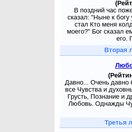
(Рейт
В поздний час пож
сказал: "Ныне к богу
стал Кто меня кол
моего?" Бог сказал е
его. 
Вторая 
Любо
(Рейтин
Давно... Очень давно
все Чувства и духовн
Грусть, Познание и д
Любовь. Однажды Чув
Третья 