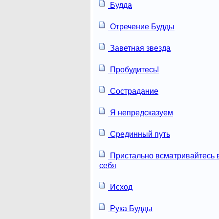
Будда
Отречение Будды
Заветная звезда
Пробудитесь!
Сострадание
Я непредсказуем
Срединный путь
Пристально всматривайтесь 
себя
Исход
Рука Будды