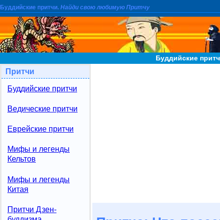
Буддийские притчи.
Найди свою любимую Притчу
Буддийские притч
Притчи
Буддийские притчи
Ведические притчи
Еврейские притчи
Мифы и легенды
Кельтов
Мифы и легенды
Китая
Притчи Дзен-
буддизма