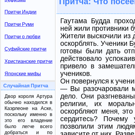
Притча: Что посе
Притчи Индии
Гаутама Будда прохо
Притчи Руми
ней жили противники б
Жители выскочили из д
Притчи о любви
оскорблять. Ученики Б
Суфийские притчи
готовы были дать отп
действовало успокаив
Христианские притчи
привело в замешател
учеников.
Японские мифы
Он повернулся к учени
Случайная Притча
— Вы разочаровали м
дело. Они разгневаны
Двор короля Артура
ре­лигии, их морал
обычно находился в
Каэрлеоне на Аске,
оскорбля­ют меня, эт
поскольку именно в
сердитесь? Почему 
это его владение
позволили этим лю­д
было легче всего
зависите от них. Разв
добраться и по