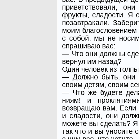
приветствовали, он
фрукты, сладости. Я 
позавтракали. Забери
моим благословением 
с собой, мы не носим
спра­шиваю вас:
— Что они должны сдел
вернул им назад?
Один человек из толпы
— Должно быть, они 
своим детям, своим се
— Что же будете дел
ниям! и проклятия
возвращаю вам. Если 
и сладости, они долж
можете вы сделать? Я
так что и вы уносите 
с ним все, что хотите.