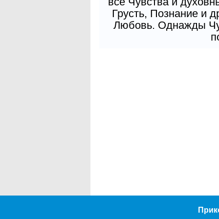
все Чувства и духовн
Грусть, Познание и д
Любовь. Однажды Чув
п
Прик