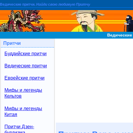
Ведические притчи.
Найди свою любимую Притчу
Ведические 
Притчи
Буддийские притчи
Ведические притчи
Еврейские притчи
Мифы и легенды
Кельтов
Мифы и легенды
Китая
Притчи Дзен-
буддизма