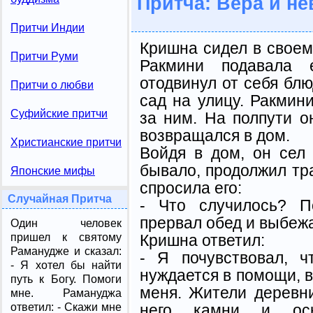
Притча: Вера и не
Притчи Индии
Кришна сидел в своем
Притчи Руми
Ракмини подавала 
отодвинул от себя блю
Притчи о любви
сад на улицу. Ракмин
Суфийские притчи
за ним. На полпути о
возвращался в дом.
Христианские притчи
Войдя в дом, он сел 
бывало, продолжил тр
Японские мифы
спросила его:
Случайная Притча
- Что случилось? П
прервал обед и выбеж
Один человек
Кришна ответил:
пришел к святому
Раманудже и сказал:
- Я почувствовал, 
- Я хотел бы найти
нуждается в помощи, в
путь к Богу. Помоги
меня. Жители деревни
мне. Рамануджа
него камни и ос
ответил: - Скажи мне