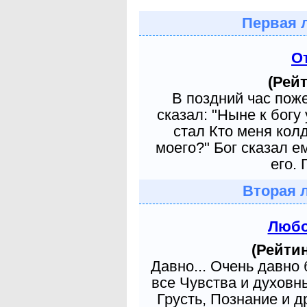
Первая 
О
(Рейт
В поздний час пож
сказал: "Ныне к богу
стал Кто меня кол
моего?" Бог сказал е
его. 
Вторая 
Любо
(Рейтин
Давно... Очень давно
все Чувства и духовн
Грусть, Познание и д