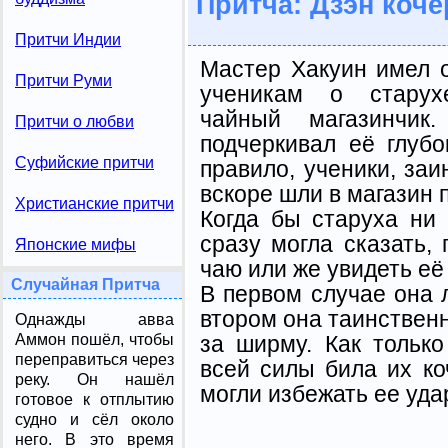
Притча: Дзэн коче
Притчи Индии
Мастер Хакуин имел 
Притчи Руми
ученикам о старух
чайный магазинчик
Притчи о любви
подчеркивал её глубо
Суфийские притчи
правило, ученики, заи
вскоре шли в магазин 
Христианские притчи
Когда бы старуха ни 
сразу могла сказать,
Японские мифы
чаю или же увидеть её
Случайная Притча
В первом случае она 
втором она таинствен
Однажды авва
за ширму. Как только
Аммон пошёл, чтобы
переправиться через
всей силы била их ко
реку. Он нашёл
могли избежать ее уда
готовое к отплытию
судно и сёл около
него. В это время