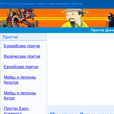
Притчи Дзен-буддизма.
Найди свою любимую Притчу
Притчи Дзен
Притчи
Буддийские притчи
Ведические притчи
Еврейские притчи
Мифы и легенды
Кельтов
Мифы и легенды
Китая
Притчи Дзен-
буддизма