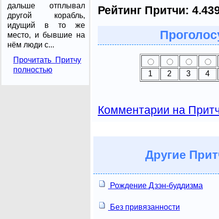
дальше отплывал
Рейтинг Притчи:
4.43
другой корабль,
идущий в то же
Проголосу
место, и бывшие на
нём люди с...
Прочитать Притчу
полностью
1
2
3
4
Комментарии на Прит
Другие
Прит
Рождение Дзэн-буддизма
Без привязанности