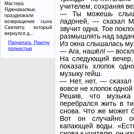
Мастера
учителем, сохраняя в
Яджнавалкьи,
— Ты можешь слыша
праздновали
ладоней, — сказал М
возвращение сына
звучит одна. Тое покл
Светкету, который
вернулся д...
размышлять над задач
Из окна слышалась му
Прочитать Притчу
полностью
— Ага, нашёл! — воскл
На следующий вечер, 
показать хлопок одн
музыку гейш.
— Нет, нет, — сказал
вовсе не хлопок одной
Решив, что музыка
перебрался жить в т
снова. Что же может 
Вот он случайно о
капающей воды. «Ест
снова к учителю, он из