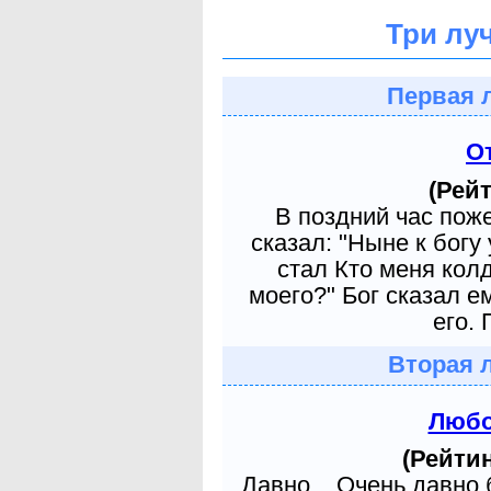
Три лу
Первая 
О
(Рейт
В поздний час пож
сказал: "Ныне к богу
стал Кто меня кол
моего?" Бог сказал е
его. 
Вторая 
Любо
(Рейтин
Давно... Очень давно