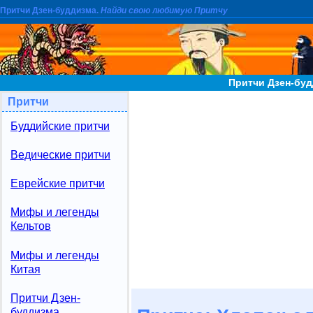
Притчи Дзен-буддизма.
Найди свою любимую Притчу
Притчи Дзен-буд
Притчи
Буддийские притчи
Ведические притчи
Еврейские притчи
Мифы и легенды
Кельтов
Мифы и легенды
Китая
Притчи Дзен-
буддизма