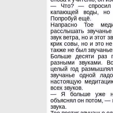
— Что? — спросил 
капающей воды, но 
Попробуй ещё.
Напрасно Тое меди
расслышать звучань
звук ветра, но и этот 
крик совы, но и это н
также не был звучанье
Больше десяти раз 
разными звуками. В
целый год размышлял
звучанье одной лад
настоящую медитаци
всех звуков.
— Я больше уже не
объяснял он потом, — 
звука.
Тое постиг звучанье о