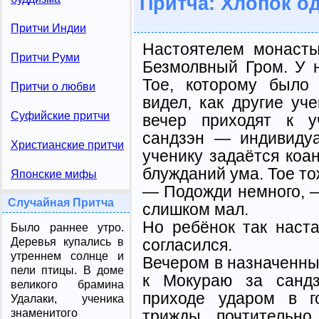
Притча: Хлопок о
Притчи Индии
Настоятелем монаст
Притчи Руми
Безмолвный Гром. У 
Тое, которому было 
Притчи о любви
видел, как другие уч
Суфийские притчи
вечер приходят к у
сандзэн — индивидуа
Христианские притчи
ученику задаётся коа
блужданий ума. Тое то
Японские мифы
— Подожди немного, 
Случайная Притча
слишком мал.
Но ребёнок так наста
Было раннее утро.
согласился.
Деревья купались в
утреннем солнце и
Вечером в назначенны
пели птицы. В доме
к Мокураю за санд
великого брамина
приходе ударом в го
Удалаки, ученика
трижды почтительно
знаменитого