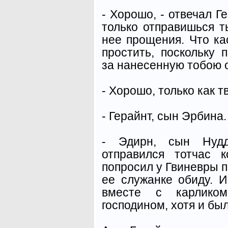
- Хорошо, - отвечал Ге
только отправишься т
нее прощения. Что кас
простить, поскольку 
за нанесенную тобою 
- Хорошо, только как т
- Герайнт, сын Эрбина.
- Эдирн, сын Нуд
отправился тотчас 
попросил у Гвиневры 
ее служанке обиду. 
вместе с карлико
господином, хотя и бы