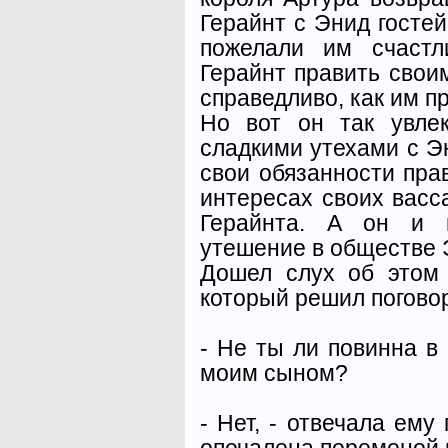
Герайнт с Энид гостей
пожелали им счастл
Герайнт править свои
справедливо, как им пр
Но вот он так увле
сладкими утехами с Э
свои обязанности пра
интересах своих васс
Герайнта. А он и н
утешение в обществе 
Дошел слух об этом 
который решил поговор
- Не ты ли повинна в
моим сыном?
- Нет, - отвечала ему
опечалена переменой 