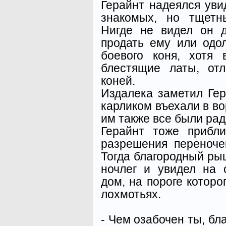
Герайнт надеялся увид
знакомых, но тщетн
Нигде не видел он д
продать ему или одо
боевого коня, хотя
блестящие латы, от
коней.
Издалека заметил Гер
карликом въехали в во
им также все были рад
Герайнт тоже прибл
разрешения переноче
Тогда благородный рыц
ночлег и увидел на 
дом, на пороге которо
лохмотьях.
- Чем озабочен ты, бл