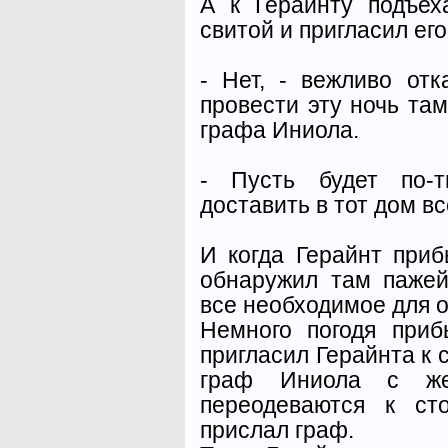
А к Герайнту подъе
свитой и пригласил его
- Нет, - вежливо от
провести эту ночь там
графа Иниола.
- Пусть будет по-т
доставить в тот дом в
И когда Герайнт при
обнаружил там пажей
все необходимое для о
Немного погодя при
пригласил Герайнта к с
граф Иниола с ж
переодеваются к ст
прислал граф.