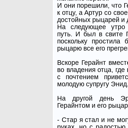
И они порешили, что Г
к отцу, а Артур со св
достойных рыцарей и 
На следующее утро 
путь. И был в свите 
поскольку простила 
рыцарю все его прегр
Вскоре Герайнт вмес
во владения отца, где
с почтением привет
молодую супругу Энид
На другой день Эр
Герайнтом и его рыцар
- Стар я стал и не мо
руках, но с радостью