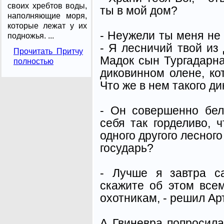
своих хребтов воды,
ты в мой дом?
наполняющие моря,
которые лежат у их
- Неужели ты меня не
подножья. ...
- Я лесничий твой из 
Прочитать Притчу
Мадок сын Тургадарна
полностью
диковинном олене, кот
Что же в нем такого д
- Он совершенно бел
себя так горделиво, 
одного другого лесного
государь?
- Лучше я завтра с
скажите об этом вс
охотникам, - решил Ар
А Гвиневра попросила