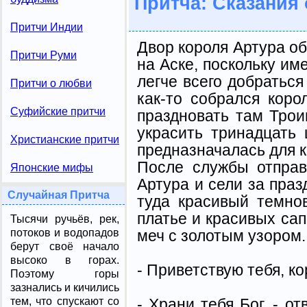
Притча: Сказания 
Притчи Индии
Двор короля Артура о
Притчи Руми
на Аске, поскольку им
легче всего добраться
Притчи о любви
как-то собрался кор
Суфийские притчи
праздновать там Трои
украсить тринадцать 
Христианские притчи
предназначалась для к
После службы отправ
Японские мифы
Артура и сели за праз
Случайная Притча
туда красивый темн
платье и красивых сапо
Тысячи ручьёв, рек,
меч с золотым узором.
потоков и водопадов
берут своё начало
высоко в горах.
- Приветствую тебя, кор
Поэтому горы
зазнались и кичились
- Храни тебя Бог, - о
тем, что спускают со