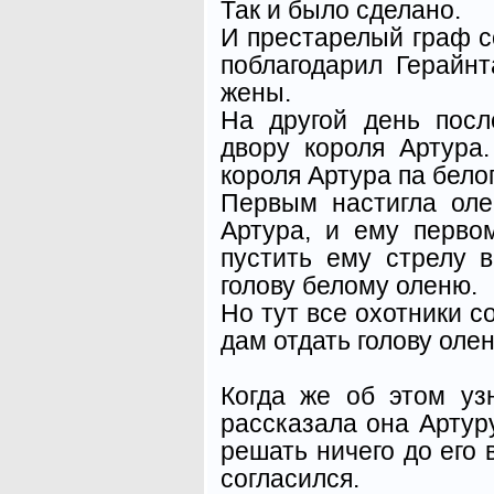
Так и было сделано.
И престарелый граф с
поблагодарил Герайн
жены.
На другой день посл
двору короля Артура
короля Артура па белог
Первым настигла оле
Артура, и ему перво
пустить ему стрелу 
голову белому оленю.
Но тут все охотники с
дам отдать голову олен
Когда же об этом уз
рассказала она Артур
решать ничего до его 
согласился.