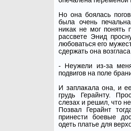
Но она боялась погов
была очень печальна
никак не мог понять 
рассвете Энид просн
любоваться его мужест
сдержать она возгласа
- Неужели из-за мен
подвигов на поле бран
И заплакала она, и е
грудь Герайнту. Пр
слезах и решил, что н
Позвал Герайнт тог
принести боевые до
одеть платье для верх