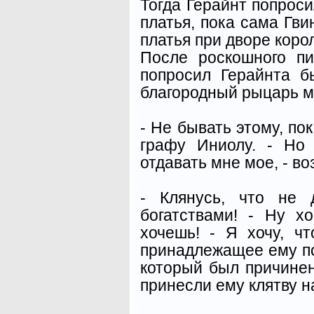
Тогда Герайнт попроси
платья, пока сама Гви
платья при дворе корол
После роскошного п
попросил Герайнта б
благородный рыцарь мо
- Не бывать этому, по
графу Иниолу. - Но
отдавать мне мое, - в
- Клянусь, что не 
богатствами! - Ну х
хочешь! - Я хочу, ч
принадлежащее ему по
который был причинен
принесли ему клятву н