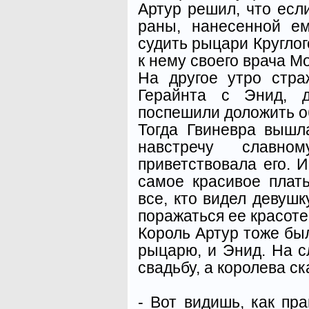
Артур решил, что есл
раны, нанесенной ем
судить рыцари Круглог
к нему своего врача М
На другое утро стр
Герайнта с Энид, д
поспешили доложить о
Тогда Гвиневра вышл
навстречу славн
приветствовала его. 
самое красивое плат
все, кто видел девушк
поражаться ее красоте
Король Артур тоже бы
рыцарю, и Энид. На 
свадьбу, а королева с
- Вот видишь, как пр