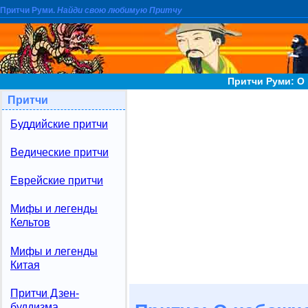
Притчи Руми.
Найди свою любимую Притчу
Притчи Руми: О
Притчи
Буддийские притчи
Ведические притчи
Еврейские притчи
Мифы и легенды
Кельтов
Мифы и легенды
Китая
Притчи Дзен-
буддизма