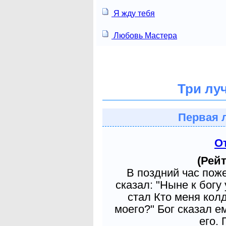
Я жду тебя
Любовь Мастера
Три лу
Первая 
О
(Рейт
В поздний час пож
сказал: "Ныне к богу
стал Кто меня кол
моего?" Бог сказал е
его. 