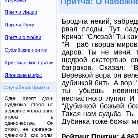
Притча: О набожн
Притчи Индии
Бродяга некий, забред
Притчи Руми
рвал плоды. Тут сад
Крича: "Слезай! Ты как
Притчи о любви
"Я - раб творца миров
Суфийские притчи
даров. Ты не меня, 
щедрой скатертью ег
Христианские притчи
батраков, Сказал: 
Веревкой вора он веле
Японские мифы
дубинкой бить. А вор: 
Случайная Притча
ты убьешь невинно
несчастного лупил И 
Один адепт дзэн-
"Дубинкой божьей бо
буддизма стоял на
вершине холма рано
Такая нам судьба. Ты 
утром в
Дубинка тоже божья мн
одиночестве. Он
стоял, не двигаясь,
Рейтинг Притчи:
4.86
одинокий, как холм.