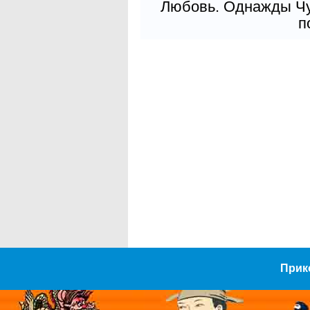
Любовь. Однажды Чув
п
Прик