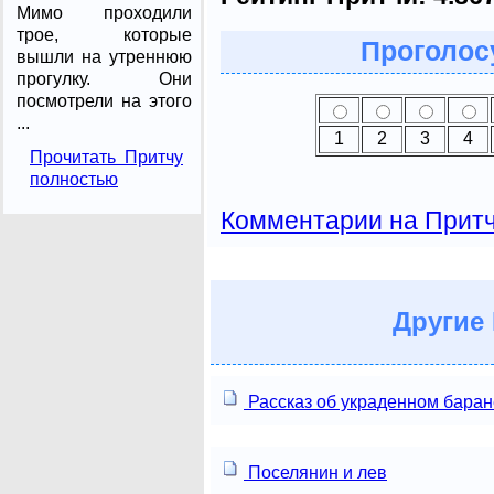
Мимо проходили
трое, которые
Проголосу
вышли на утреннюю
прогулку. Они
посмотрели на этого
...
1
2
3
4
Прочитать Притчу
полностью
Комментарии на Прит
Другие
Рассказ об украденном баран
Поселянин и лев