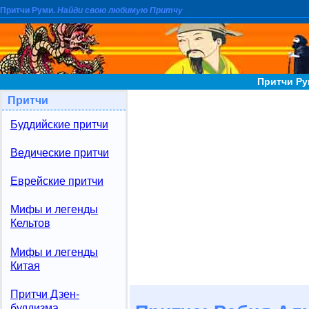
Притчи Руми.
Найди свою любимую Притчу
Притчи Ру
Притчи
Буддийские притчи
Ведические притчи
Еврейские притчи
Мифы и легенды
Кельтов
Мифы и легенды
Китая
Притчи Дзен-
буддизма