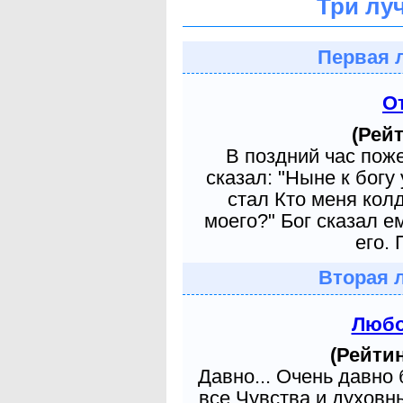
Три лу
Первая 
О
(Рейт
В поздний час пож
сказал: "Ныне к богу
стал Кто меня кол
моего?" Бог сказал е
его. 
Вторая 
Любо
(Рейтин
Давно... Очень давно
все Чувства и духовн