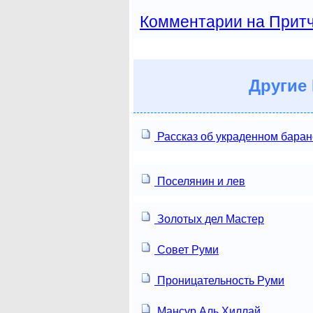
Комментарии на Прит
Другие
Рассказ об украденном баран
Поселянин и лев
Золотых дел Мастер
Совет Руми
Проницательность Руми
Мансур Аль Хиллай