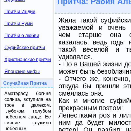
Притча: Рабия Ал
Притчи Индии
Жила такой суфийск
Притчи Руми
уважаемой и очень 
чем старше она с
Притчи о любви
казалась: ведь годы 
Суфийские притчи
такой веселой и тв
удивлялся.
Христианские притчи
- Но в Вашей жизни д
может быть безоблачно
Японские мифы
- Отчего же, конечно
Случайная Притча
откуда бы пришли эт
смеялась она.
Аматэрасу, богиня
Как и многие суфий
солнца, вступила на
трон в далеком,
прекрасным поэтом:
глубоком, голубом
Лепестками роз и лил
небесном своде. Ее
ним да будет милост
сияние служило
ветер! Он разбил н
небесным