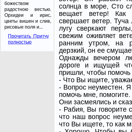
божеством
солнца в море, Сто с
радостною вестью.
вещает ветер! Как 
Орхидеи и ирис,
свершает ветер. Туча 
цветы вишен и слив,
лугу сверкают перл
рисовые поля и...
свежим оживляет вете
Прочитать Притчу
ранним утром, на р
полностью
дерзкий, он ее смущает,
Однажды вечером л
дороге и ищущей чт
пришли, чтобы помочь 
- Что Вы ищите, уваж
- Вопрос неуместен. Я
помочь мне, помогите.
Они засмеялись и сказ
- Рабия, Вы говорите 
что наш вопрос неуме
что Вы ищете, то как
- Хорошо. Чтобы вы 