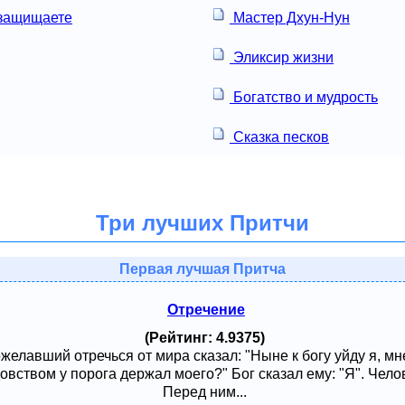
 защищаете
Мастер Дхун-Нун
Эликсир жизни
Богатство и мудрость
Сказка песков
Три лучших Притчи
Первая лучшая Притча
Отречение
(Рейтинг: 4.9375)
ожелавший отречься от мира сказал: "Ныне к богу уйду я, м
овством у порога держал моего?" Бог сказал ему: "Я". Чело
Перед ним...