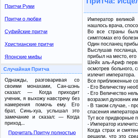
Притча: Исце
Притчи Руми
Притчи о любви
Император великой 
нашлось врача, спосо
Во все страны был
Суфийские притчи
симптомах его болезн
Один посланец прибыл
Христианские притчи
Выслушав посланца, 
прибыл на место, его
Японские мифы
Шейх аль-Ариф первы
осмотрев больного, с
Случайная Притча
излечит императора.
Однажды, разговаривая со
Все приближенные соб
своими монахами, Сан-шэнь
- Его Величеству нео
сказал: — Когда приходит
- Его Величество нель
ученик, я выхожу навстречу без
возразил духовник и
намерения помочь ему. Его
- В таком случае, - п
брат, Синь-хуа, услышал это
спасения императора,
замечание и сказал: — Когда
Тут все придворные пр
приход...
- Император излечится
Когда страх и смяте
Прочитать Притчу полностью
решили, что это сре