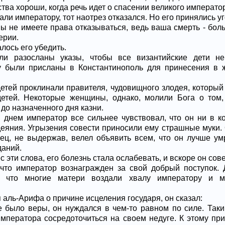
ства хороши, когда речь идет о спасении великого императо
али императору, тот наотрез отказался. Но его принялись у
Вы не имеете права отказываться, ведь ваша смерть - бол
ерии.
лось его убедить.
ли разосланы указы, чтобы все византийские дети н
у были присланы в Константинополь для принесения в 
етей проклинали правителя, чудовищного злодея, который
детей. Некоторые женщины, однако, молили Бога о том
до назначенного дня казни.
днем император все сильнее чувствовал, что он ни в к
деяния. Угрызения совести приносили ему страшные муки. 
нец, не выдержав, велел объявить всем, что он лучше ум
даний.
ес эти слова, его болезнь стала ослабевать, и вскоре он с
что император вознагражден за свой добрый поступок. 
, что многие матери воздали хвалу императору и м
 аль-Арифа о причине исцеления государя, он сказал:
не было веры, он нуждался в чем-то равном по силе. Так
императора сосредоточиться на своем недуге. К этому п