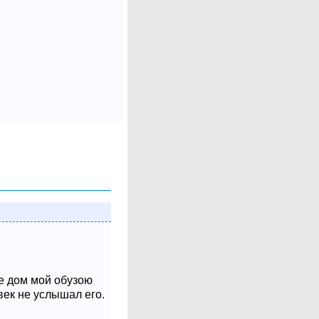
не дом мой обузою
век не услышал его.