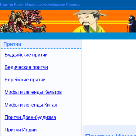
Притчи Руми.
Найди свою любимую Притчу
Притчи
Буддийские притчи
Ведические притчи
Еврейские притчи
Мифы и легенды Кельтов
Мифы и легенды Китая
Притчи Дзен-буддизма
Притчи Индии