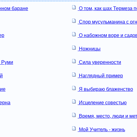
нном баране
О том, как шах Термеза п
Спор мусульманина с ог
ер
О набожном воре и садо
Ножницы
 Руми
Сила уверенности
ай
Наглядный пример
ние
Я выбираю блаженство
ерна
Исцеление совестью
Время, место, люди и ме
Мой Учитель - жизнь