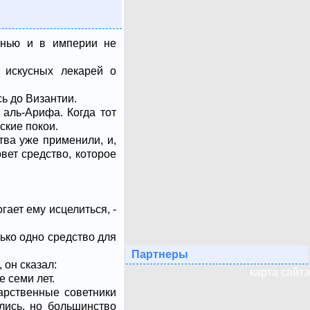
знью и в империи не
 искусных лекарей о
ь до Византии.
аль-Арифа. Когда тот
ские покои.
тва уже применили, и,
овет средство, которое
гает ему исцелиться, -
лько одно средство для
Партнеры
 он сказал:
карта сайта
е семи лет.
дарственные советники
лись, но большинство