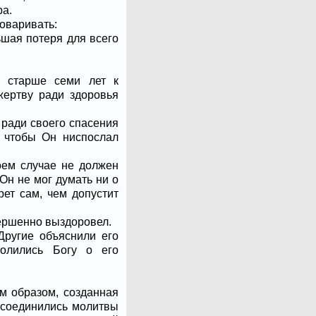
ра.
говаривать:
ьшая потеря для всего
е старше семи лет к
жертву ради здоровья
 ради своего спасения
, чтобы Он ниспослал
оем случае не должен
Он не мог думать ни о
рет сам, чем допустит
овершенно выздоровел.
Другие объяснили его
олились Богу о его
им образом, созданная
рисоединились молитвы