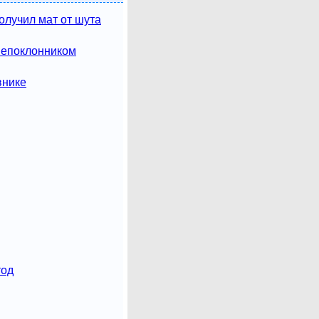
олучил мат от шута
непоклонником
внике
тод