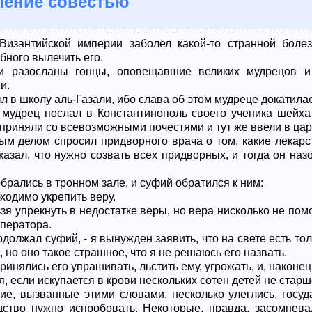
ление совестью
Византийской империи заболел какой-то странной боле
бного вылечить его.
и разосланы гонцы, оповещавшие великих мудрецов и
и.
 в школу аль-Газали, ибо слава об этом мудреце докатилас
мудрец послал в Константинополь своего ученика шейха 
 приняли со всевозможными почестями и тут же ввели в цар
м делом спросил придворного врача о том, какие лекарс
казал, что нужно созвать всех придворных, и тогда он наз
рались в тронном зале, и суфий обратился к ним:
бходимо укрепить веру.
зя упрекнуть в недостатке веры, но вера нисколько не помо
мператора.
родолжал суфий, - я вынужден заявить, что на свете есть то
 но оно такое страшное, что я не решаюсь его назвать.
инялись его упрашивать, льстить ему, угрожать, и, наконец,
, если искупается в крови нескольких сотен детей не старш
ние, вызванные этими словами, несколько улеглись, госу
дство нужно испробовать. Некоторые, правда, засомнева