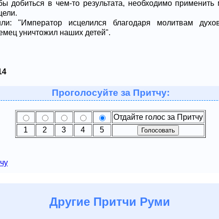
бы добиться в чем-то результата, необходимо применить
цели.
или: "Император исцелился благодаря молитвам духо
емец уничтожил наших детей".
14
Проголосуйте за Притчу:
Отдайте голос за Притчу
1
2
3
4
5
чу
Другие
Притчи Руми