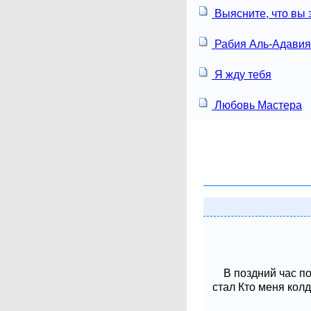
Выясните, что вы
Рабия Аль-Адавия
Я жду тебя
Любовь Мастера
В поздний час п
стал Кто меня колд