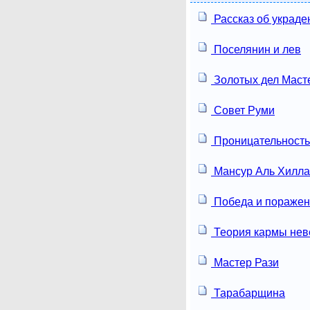
Рассказ об украде
Поселянин и лев
Золотых дел Маст
Совет Руми
Проницательность
Мансур Аль Хилл
Победа и пораже
Теория кармы нев
Мастер Рази
Тарабарщина