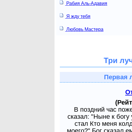
Рабия Аль-Адавия
Я жду тебя
Любовь Мастера
Три лу
Первая 
О
(Рейт
В поздний час пож
сказал: "Ныне к богу
стал Кто меня кол
моего?" Бог сказал е