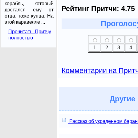
корабль, который
Рейтинг Притчи:
4.75
достался ему от
отца, тоже купца. На
этой каравелле ...
Проголосу
Прочитать Притчу
полностью
1
2
3
4
Комментарии на Прит
Другие
Рассказ об украденном баран