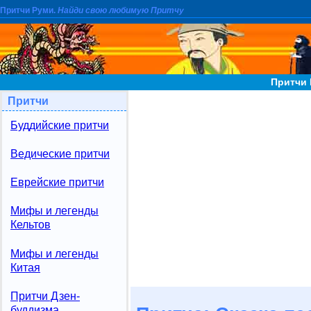
Притчи Руми.
Найди свою любимую Притчу
Притчи 
Притчи
Буддийские притчи
Ведические притчи
Еврейские притчи
Мифы и легенды
Кельтов
Мифы и легенды
Китая
Притчи Дзен-
буддизма