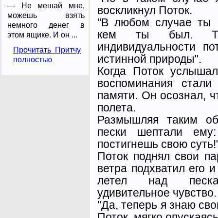
— Не мешай мне,
воскликнул Поток.
можешь взять
"В любом случае ты 
немного денег в
кем ты был. Т
этом ящике. И он ...
индивидуальности по
Прочитать Притчу
истинной природы".
полностью
Когда Поток услышал
воспоминания стали
памяти. Он осознал, 
полета.
Размышляя таким об
пески шептали ему:
постигнешь свою суть!
Поток поднял свои п
ветра подхватил его и
летел над песка
удивительное чувство.
"Да, теперь я знаю св
Поток, мягко опускаяс