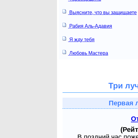
Выясните, что вы защищаете
Рабия Аль-Адавия
Я жду тебя
Любовь Мастера
Три лу
Первая 
О
(Рейт
В поздний час пож