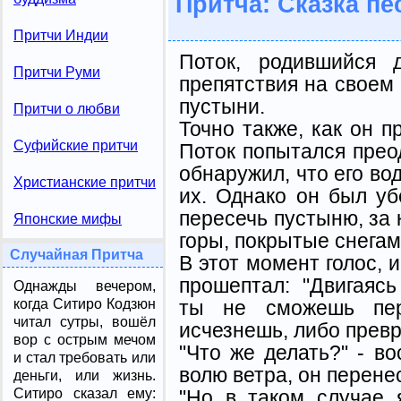
Притча: Сказка пе
Притчи Индии
Поток, родившийся 
Притчи Руми
препятствия на своем п
пустыни.
Притчи о любви
Точно также, как он п
Суфийские притчи
Поток попытался преод
обнаружил, что его во
Христианские притчи
их. Однако он был уб
пересечь пустыню, за
Японские мифы
горы, покрытые снегам
Случайная Притча
В этот момент голос, 
прошептал: "Двигаяс
Однажды вечером,
ты не сможешь пер
когда Ситиро Кодзюн
читал сутры, вошёл
исчезнешь, либо превр
вор с острым мечом
"Что же делать?" - во
и стал требовать или
волю ветра, он перенес
деньги, или жизнь.
"Но в таком случае 
Ситиро сказал ему: