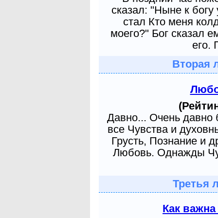
сказал: "Ныне к богу
стал Кто меня кол
моего?" Бог сказал е
его. 
Вторая 
Любо
(Рейтин
Давно... Очень давно
все Чувства и духовн
Грусть, Познание и д
Любовь. Однажды Чув
Третья 
Как важна