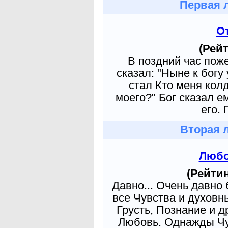
Первая 
О
(Рейт
В поздний час пож
сказал: "Ныне к богу
стал Кто меня кол
моего?" Бог сказал е
его. 
Вторая 
Любо
(Рейтин
Давно... Очень давно
все Чувства и духовн
Грусть, Познание и д
Любовь. Однажды Чув