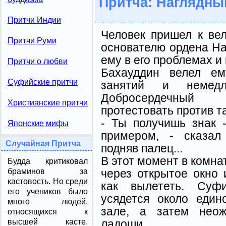
Притча: Наглядны
Притчи Индии
Человек пришел к ве
Притчи Руми
основателю ордена На
ему в его проблемах и 
Притчи о любви
Бахауддин велел ем
Суфийские притчи
занятий и немедл
Добросердечный 
Христианские притчи
протестовать против т
- Ты получишь знак 
Японские мифы
примером, - сказал
Случайная Притча
подняв палец...
В этот момент в комна
Будда критиковал
через открытое окно 
браминов за
кастовость. Но сре­ди
как вылететь. Суф
его учеников было
усядется около един
много людей,
зале, а затем неож
относящихся к
ладоши.
высшей касте.