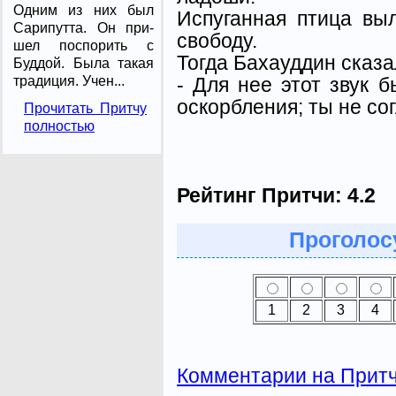
Одним из них был
Испуганная птица вы
Сарипутта. Он при­
свободу.
шел поспорить с
Тогда Бахауддин сказа
Буддой. Была такая
- Для нее этот звук 
традиция. Учен...
оскорбления; ты не со
Прочитать Притчу
полностью
Рейтинг Притчи:
4.2
Проголосу
1
2
3
4
Комментарии на Прит