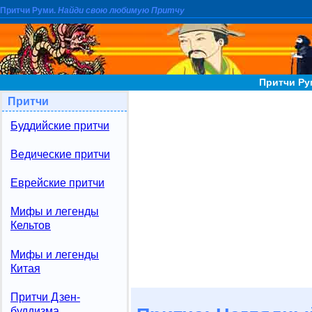
Притчи Руми.
Найди свою любимую Притчу
Притчи Ру
Притчи
Буддийские притчи
Ведические притчи
Еврейские притчи
Мифы и легенды
Кельтов
Мифы и легенды
Китая
Притчи Дзен-
буддизма