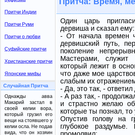
Притча: Время, ме
Притчи Индии
Один царь приглас
Притчи Руми
дервиша и сказал ему:
- От начала времен 
Притчи о любви
дервишский путь, пе
Суфийские притчи
поколение непрерыв
Мастерами, служит 
Христианские притчи
который лежит в осно
что даже мое царство
Японские мифы
слабым их отражением
Случайная Притча
- Да, это так, - ответи
- А раз так, - продолжа
Однажды авва
и страстно желаю об
Макарий застал в
своей келии вора,
которые ты познал, то 
который грузил его
Опустив голову на г
вещи на стоявшего у
глубокое раздумье.
келии осла. Не подав
промолвил:
вида, что он хозяин