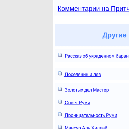
Комментарии на Прит
Другие
Рассказ об украденном баран
Поселянин и лев
Золотых дел Мастер
Совет Руми
Проницательность Руми
Мансур Аль Хиллай