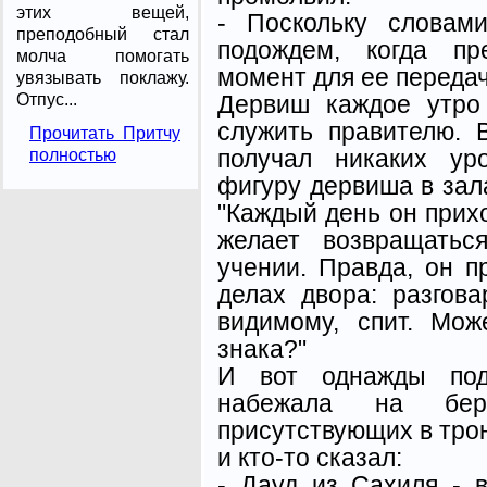
этих вещей,
- Поскольку словам
преподобный стал
подождем, когда пр
молча помогать
момент для ее передач
увязывать поклажу.
Дервиш каждое утро 
Отпус...
служить правителю. 
Прочитать Притчу
получал никаких ур
полностью
фигуру дервиша в зал
"Каждый день он прихо
желает возвращатьс
учении. Правда, он п
делах двора: разговар
видимому, спит. Мож
знака?"
И вот однажды под
набежала на бер
присутствующих в тро
и кто-то сказал:
- Дауд из Сахиля - 