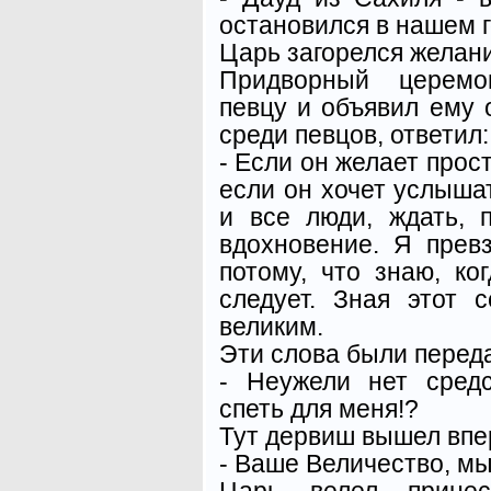
остановился в нашем г
Царь загорелся желан
Придворный церемо
певцу и объявил ему 
среди певцов, ответил:
- Если он желает прост
если он хочет услышат
и все люди, ждать, 
вдохновение. Я прев
потому, что знаю, ко
следует. Зная этот 
великим.
Эти слова были переда
- Неужели нет средс
спеть для меня!?
Тут дервиш вышел впер
- Ваше Величество, мы
Царь велел прине