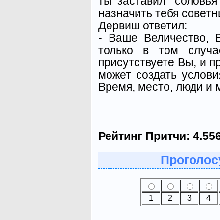
ты заставил "соловья
назначить тебя советн
Дервиш ответил:
- Ваше Величество,
только в том случа
присутствуете Вы, и п
может создать услови
Время, место, люди и 
Рейтинг Притчи:
4.55
Проголосу
1
2
3
4