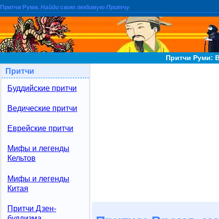
Притчи Руми.
Найди свою любимую Притчу
Притчи Руми: В
Притчи
Буддийские притчи
Ведические притчи
Еврейские притчи
Мифы и легенды
Кельтов
Мифы и легенды
Китая
Притчи Дзен-
буддизма