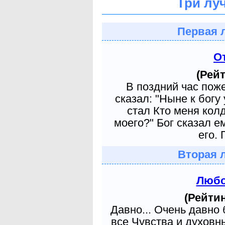
Три лу
Первая 
О
(Рейт
В поздний час пож
сказал: "Ныне к богу
стал Кто меня кол
моего?" Бог сказал е
его. 
Вторая 
Любо
(Рейтин
Давно... Очень давно
все Чувства и духовн