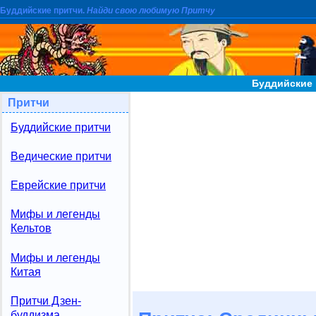
Буддийские притчи.
Найди свою любимую Притчу
Буддийские 
Притчи
Буддийские притчи
Ведические притчи
Еврейские притчи
Мифы и легенды
Кельтов
Мифы и легенды
Китая
Притчи Дзен-
буддизма