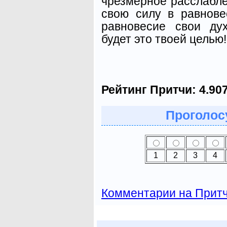
чрезмерное расслабле
свою силу в равнове
равновесие свои ду
будет это твоей целью!
Рейтинг Притчи:
4.90
Проголосу
1
2
3
4
Комментарии на Прит