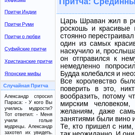
Притча: Срединны
Притчи Индии
Царь Шраван жил в р
Притчи Руми
роскошь и красивые 
стоянно перестраивал 
Притчи о любви
один из самых краси
Суфийские притчи
наскучило и, прослыша
он отправился к нем
Христианские притчи
немедлен­но попроси
Будда колебал­ся и нео
Японские мифы
Все королевство был
Случайная Притча
поверить в это, ник
вообра­зить, потому 
Александр спросил
мирским человеком,
Параса: - У кого Вы
учились мудрости?
желаниям, даже сам
Тот ответил: - Меня
занятиями были вино 
учили голые
Те, кто пришел с ним,
мудрецы. Александр
так неожиданно. И они
захотел их увидеть.