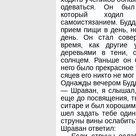
одеваться. Он был
который ходил
самоистязанием. Будд
прием пищи в день, н
день. Он стал сове
время, как другие 
деревьями в тени, 
солнцем. Раньше он 
него было прекрасное 
сяцев его никто не мог
Однажды вечером Будда
— Шраван, я слышал,
еще до посвящения, т
ситаре и был хорошим
шел задать тебе один
стру­ны вины ослабить
Шраван ответил:
— Если струны ослаб