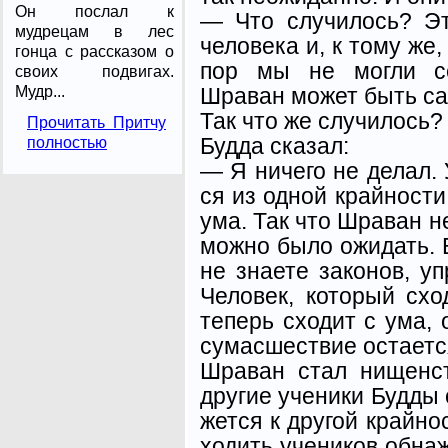
Он послал к
— Что случилось? Эт
мудрецам в лес
человека и, к тому же,
гонца с рассказом о
пор мы не могли се
своих подвигах.
Шраван может быть са
Мудр...
Так что же случилось?
Прочитать Притчу
Будда сказал:
полностью
— Я ничего не делал.
ся из одной крайности
ума. Так что Шраван не
можно было ожидать. 
не знаете законов, у
Че­ловек, который схо
теперь сходит с ума, 
сумасше­ствие остаетс
Шраван стал нищенс
другие ученики Будды 
жется к другой крайно
ходить учеников обна