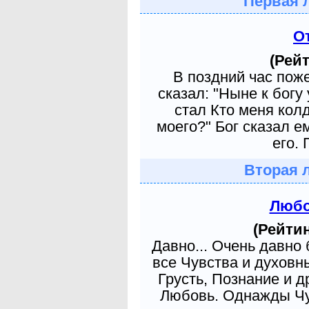
Первая 
О
(Рейт
В поздний час пож
сказал: "Ныне к богу
стал Кто меня кол
моего?" Бог сказал е
его. 
Вторая 
Любо
(Рейтин
Давно... Очень давно
все Чувства и духовн
Грусть, Познание и д
Любовь. Однажды Чув