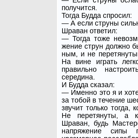
получится.
Тогда Будда спросил:
— А если струны сильн
Шраван ответил:
— Тогда тоже невозм
жение струн должно б
ным, и не перетянуты
На вине играть легк
правиль­но настрои
середина.
И Будда сказал:
— Именно это я и хоте
за тобой в течение ше
звучит только тогда, 
Не перетянуты, а к
Шраван, будь Мастер
напряжение сипы 