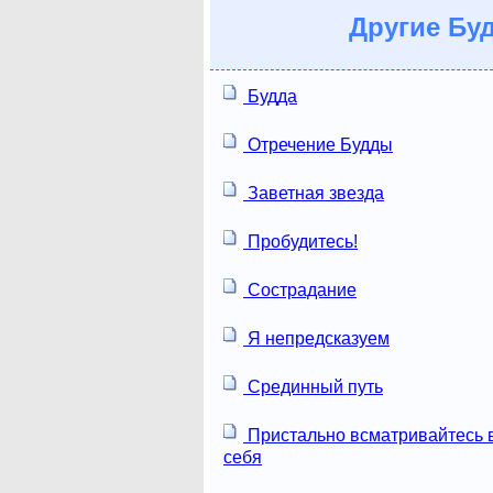
Другие
Буд
Будда
Отречение Будды
Заветная звезда
Пробудитесь!
Сострадание
Я непредсказуем
Срединный путь
Пристально всматривайтесь 
себя