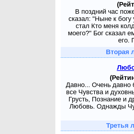
(Рейт
В поздний час пож
сказал: "Ныне к богу
стал Кто меня кол
моего?" Бог сказал е
его. 
Вторая 
Любо
(Рейтин
Давно... Очень давно
все Чувства и духовн
Грусть, Познание и д
Любовь. Однажды Чув
Третья 