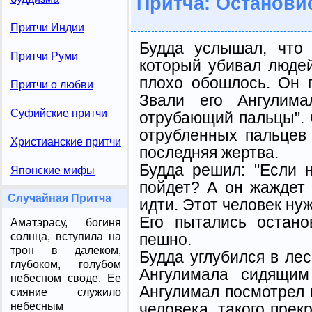
Притча: Останови
Притчи Индии
Будда услышал, что 
Притчи Руми
который убивал людей
плохо обошлось. Он п
Притчи о любви
Звали его Ангулима
Суфийские притчи
отрубающий пальцы". 
отрубленных паль­цев
Христианские притчи
последняя жертва.
Будда решил: "Если н
Японские мифы
пойдет? А он жаждет 
Случайная Притча
идти. Этот человек нуж
Его пытались останов
Аматэрасу, богиня
пешно.
солнца, вступила на
трон в далеком,
Будда углубился в лес
глубоком, голубом
Ангулимала сидящим
небесном своде. Ее
Ангулимал посмотрел н
сияние служило
челове­ка, такого прек
небесным