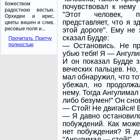
божеством
почув­ствовал к нему
радостною вестью.
"Этот че­ловек, 
Орхидеи и ирис,
представляет, что я з
цветы вишен и слив,
этой дороге". Ему не 
рисовые поля и...
сказал Будде:
Прочитать Притчу
— Остановись. Не пр
полностью
убью тебя! Я — Ангули
И он показал Будде 
веческих пальцев. Но,
мал обнаружил, что тот
убежал, но продолжа
нему. Тогда Ангулимал 
либо безумен!" Он сно
— Стой! Не двигайся! 
— Я давно остановилс
побуждений. Как може
нет побуждения? Я до
"Ан­гулимал — стой!"