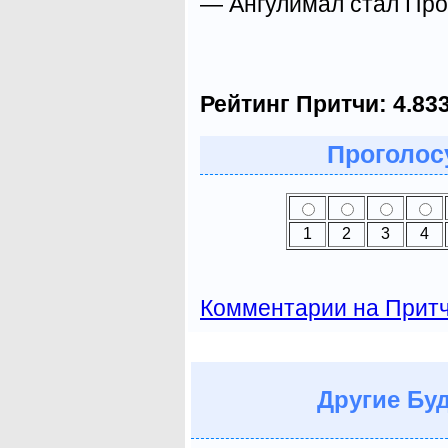
— Ангулимал стал Пр
Рейтинг Притчи:
4.83
Проголосу
1
2
3
4
Комментарии на Прит
Другие
Буд