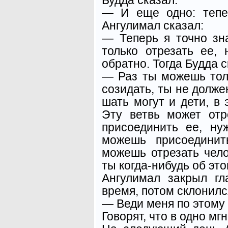
— И еще одно: тепе
Ангулимал сказал:
— Теперь я точно зн
толь­ко отрезать ее,
обратно. Тогда Будда с
— Раз ты можешь тол
созидать, ты не должен
шать могут и дети, в 
Эту ветвь может отр
присоеди­нить ее, н
можешь присое­дини
можешь отрезать чело
ты когда-нибудь об эт
Ангулимал закрыл гл
время, потом склонилс
— Веди меня по этому 
Говорят, что в одно мг