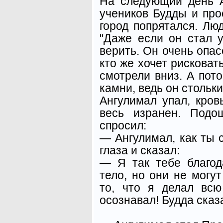
На следующий день 
учеников Будды и про
го­род попрятался. Лю
"Даже если он стал 
верить. Он очень опас
кто же хочет рисковат
смотрели вниз. А пот
камни, ведь он стольки
Ангулимал упал, кров
весь изранен. Подо
спросил:
— Ангулимал, как ты 
глаза и сказал:
— Я так тебе благод
тело, но они не могут
то, что я делал вс
осознавал! Будда сказ