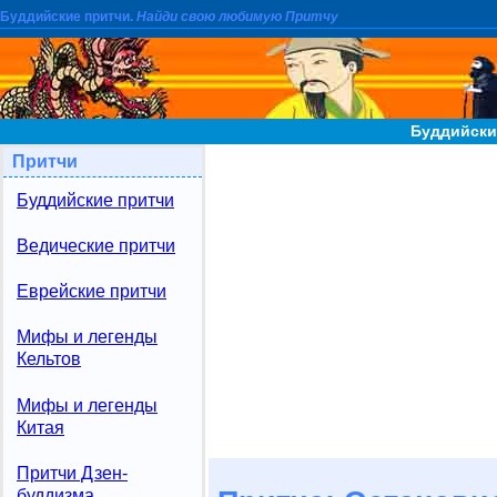
Буддийские притчи.
Найди свою любимую Притчу
Буддийски
Притчи
Буддийские притчи
Ведические притчи
Еврейские притчи
Мифы и легенды
Кельтов
Мифы и легенды
Китая
Притчи Дзен-
буддизма