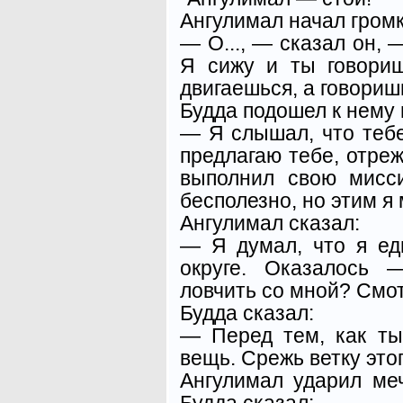
Ангулимал начал громк
— О..., — сказал он, 
Я сижу и ты говориш
двигаешься, а говориш
Будда подошел к нему 
— Я слышал, что тебе
предлагаю тебе, отреж
выполнил свою мисс
беспо­лезно, но этим я
Ангулимал сказал:
— Я думал, что я е
округе. Оказалось 
ловчить со мной? Смот
Будда сказал:
— Перед тем, как ты
вещь. Срежь ветку это
Ангулимал ударил ме
Будда сказал: