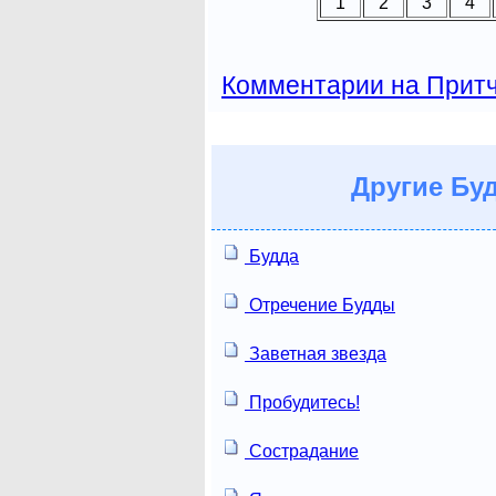
1
2
3
4
Комментарии на Прит
Другие
Буд
Будда
Отречение Будды
Заветная звезда
Пробудитесь!
Сострадание