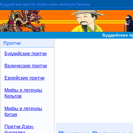
Буддийские притчи.
Найди свою любимую Притчу
Буддийские п
Притчи
Буддийские притчи
Ведические притчи
Еврейские притчи
Мифы и легенды
Кельтов
Мифы и легенды
Китая
Притчи Дзен-
буддизма