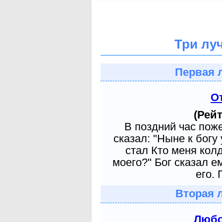
Три лу
Первая 
О
(Рейт
В поздний час пож
сказал: "Ныне к богу
стал Кто меня кол
моего?" Бог сказал е
его. 
Вторая 
Любо