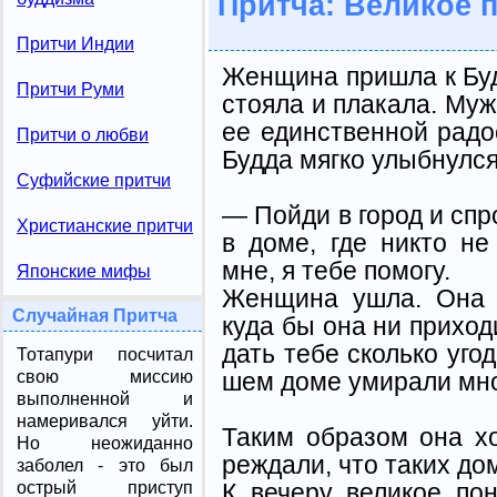
Притча: Великое 
Притчи Индии
Женщина пришла к Буд
Притчи Руми
стояла и плакала. Муж
ее единственной радо
Притчи о любви
Будда мягко улыбнулся
Суфийские притчи
— Пойди в город и спр
Христианские притчи
в доме, где никто н
мне, я тебе помогу.
Японские мифы
Женщина ушла. Она 
Случайная Притча
куда бы она ни приход
дать тебе сколько угод
Тотапури посчитал
шем доме умирали мно
свою миссию
выполненной и
намеривался уйти.
Таким образом она хо
Но неожиданно
реждали, что таких дом
заболел - это был
К вечеру великое по
острый приступ