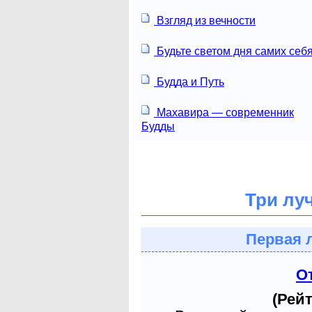
Взгляд из вечности
Будьте светом дня самих себя
Будда и Путь
Махавира — современник
Будды
Три лу
Первая 
О
(Рейт