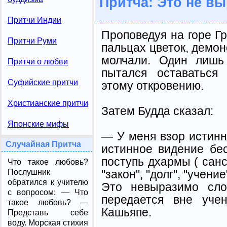
Притча: Это не в
Притчи Индии
Проповедуя на горе Гр
Притчи Руми
пальцах цветок, демон
молчали. Один лишь
Притчи о любви
пы­тался оставатьс
Суфийские притчи
этому от­кровению.
Христианские притчи
Затем Будда сказал:
Японские мифы
— У меня взор истинно
Случайная Притча
истинное видение бе
поступь дхармы ( санс
Что такое любовь?
"закон", "долг", "учение
Послушник
обратился к учителю
Это невыразимо сло
с вопросом: — Что
передается вне уче
такое любовь? —
Кашьяпе.
Представь себе
воду. Морская стихия