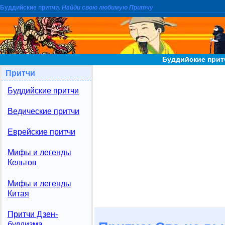
Буддийские притчи.
Найди свою любимую Притчу
Буддийские прит
Притчи
Буддийские притчи
Ведические притчи
Еврейские притчи
Мифы и легенды
Кельтов
Мифы и легенды
Китая
Притчи Дзен-
буддизма