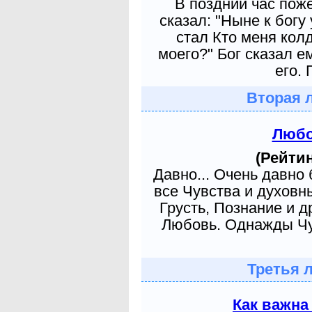
В поздний час пож
сказал: "Ныне к богу
стал Кто меня кол
моего?" Бог сказал е
его. 
Вторая 
Любо
(Рейтин
Давно... Очень давно
все Чувства и духовн
Грусть, Познание и д
Любовь. Однажды Чув
Третья 
Как важна